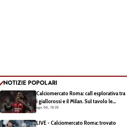
NOTIZIE POPOLARI
Calciomercato Roma: call esplorativa tra
i giallorossi e il Milan. Sul tavolo le
ago 06, 18:35
situazioni di Leao e Soulé
LIVE - Calciomercato Roma: trovato