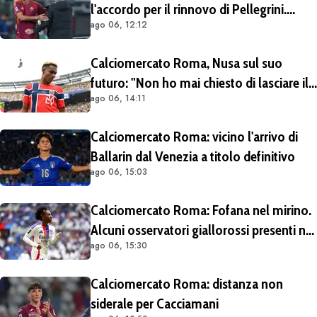
l'accordo per il rinnovo di Pellegrini.
ago 06, 12:12
Prolungamento di un solo anno
Calciomercato Roma, Nusa sul suo
futuro: "Non ho mai chiesto di lasciare il
ago 06, 14:11
Lipsia". Giallorossi ancora al lavoro
sull'operazione
Calciomercato Roma: vicino l'arrivo di
Ballarin dal Venezia a titolo definitivo
ago 06, 15:03
Calciomercato Roma: Fofana nel mirino.
Alcuni osservatori giallorossi presenti nel
ago 06, 15:30
match di Champions con il Lione
Calciomercato Roma: distanza non
siderale per Cacciamani