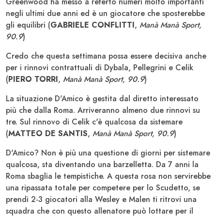
Greenwood ha messo a referto numeri molto importanti
negli ultimi due anni ed è un giocatore che sposterebbe
gli equilibri (
GABRIELE CONFLITTI
,
Manà Manà Sport,
90.9
)
Credo che questa settimana possa essere decisiva anche
per i rinnovi contrattuali di Dybala, Pellegrini e Celik
(
PIERO TORRI
,
Manà Manà Sport, 90.9
)
La situazione D'Amico è gestita dal diretto interessato
più che dalla Roma. Arriveranno almeno due rinnovi su
tre. Sul rinnovo di Celik c'è qualcosa da sistemare
(
MATTEO DE SANTIS
,
Manà Manà Sport, 90.9
)
D'Amico? Non è più una questione di giorni per sistemare
qualcosa, sta diventando una barzelletta. Da 7 anni la
Roma sbaglia le tempistiche. A questa rosa non servirebbe
una ripassata totale per competere per lo Scudetto, se
prendi 2-3 giocatori alla Wesley e Malen ti ritrovi una
squadra che con questo allenatore può lottare per il