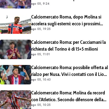
ago 05, 9:24
Calciomercato Roma, dopo Molina si
accelera sugli esterni: ecco i prossimi
ago 05, 19:25
obiettivi
Calciomercato Roma: per Cacciamani la
richiesta del Torino è di 15+5 milioni
ago 05, 11:01
Calciomercato Roma: possibile offerta al
rialzo per Nusa. Vivi i contatti con il Lione
ago 05, 10:43
per Fofana
Calciomercato Roma: Molina da record
con l'Atletico. Secondo difensore della
ago 05, 10:25
Liga per gol e assist nelle ultime 4