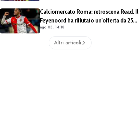
stagioni
Calciomercato Roma: retroscena Read. Il
Feyenoord ha rifiutato un'offerta da 25
ago 05, 14:18
milioni di euro più 4 di bonus
Altri articoli