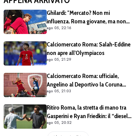
Ghilardi: "Mercato? Non mi
influenza. Roma giovane, ma non
ago 05, 22:16
siamo alle prime armi"
Calciomercato Roma: Salah-Eddine
non apre all'Olympiacos
ago 05, 21:29
Calciomercato Roma: ufficiale,
Angelino al Deportivo la Coruna
ago 05, 21:03
(COMUNICATO)
Ritiro Roma, la stretta di mano tra
Gasperini e Ryan Friedkin: il “diesel”
ago 05, 20:52
giallorosso ha iniziato a ingranare