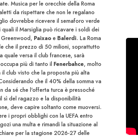
tate. Musica per le orecchie della Roma
aletti da rispettare che non le regalano
uglio dovrebbe ricevere il semaforo verde
 quali il Marsiglia può ricavare i soldi dei
o: Greenwood,
Paixao
e
Balerdi
. La Roma
e che il prezzo di 50 milioni, soprattutto
a quale versa il club francese, sarà
eoccupa più di tanto il
Fenerbahce
, molto
il club visto che la proposta più alta
i. Considerando che il 40% della somma va
en da sé che l'offerta turca è pressoché
l sì del ragazzo e la disponibilità
ione, deve capire soltanto come muoversi.
re i propri obblighi con la UEFA entro
egozi una multa e rimandi la situazione al
schiare per la stagione 2026-27 delle