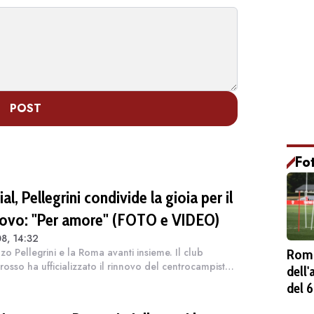
POST
Fo
al, Pellegrini condivide la gioia per il
novo: "Per amore" (FOTO e VIDEO)
8, 14:32
zo Pellegrini e la Roma avanti insieme. Il club
Roma
orosso ha ufficializzato il rinnovo del centrocampista,
dell
a prolungato il proprio contratto fino al 30 giugno
del 
La notizia, nell'aria d...