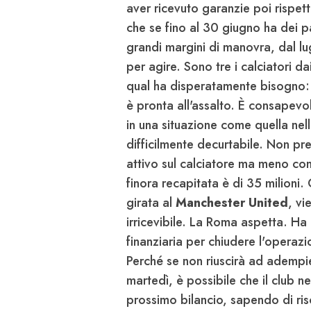
aver ricevuto garanzie poi rispet
che se fino al 30 giugno ha dei p
grandi margini di manovra, dal l
per agire. Sono tre i calciatori dai
qual ha disperatamente bisogn
è pronta all'assalto. È consapevol
in una situazione come quella nell
difficilmente decurtabile. Non pr
attivo sul calciatore ma meno con 
finora recapitata è di 35 milion
girata al
Manchester United
, vi
irricevibile. La Roma aspetta. Ha i
finanziaria per chiudere l'operaz
Perché se non riuscirà ad adempie
martedì, è possibile che il club n
prossimo bilancio, sapendo di ri