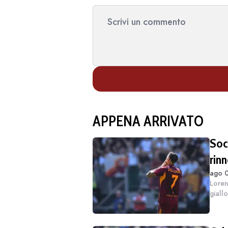
APPENA ARRIVATO
Soci
rin
ago 0
Loren
giall
che h
2027. 