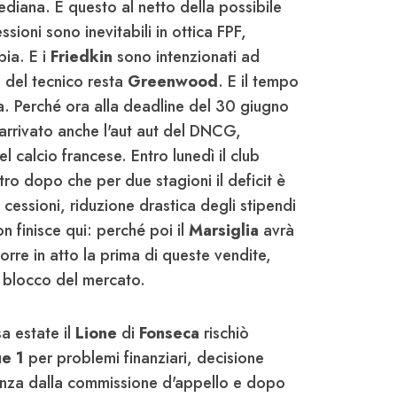
diana. E questo al netto della possibile
ssioni sono inevitabili in ottica FPF,
bia. E i
Friedkin
sono intenzionati ad
o del tecnico resta
Greenwood
. E il tempo
. Perché ora alla deadline del 30 giugno
 arrivato anche l'aut aut del DNCG,
el calcio francese. Entro lunedì il club
tro dopo che per due stagioni il deficit è
: cessioni, riduzione drastica degli stipendi
on finisce qui: perché poi il
Marsiglia
avrà
rre in atto la prima di queste vendite,
 blocco del mercato.
a estate il
Lione
di
Fonseca
rischiò
ue 1
per problemi finanziari, decisione
anza dalla commissione d'appello e dopo