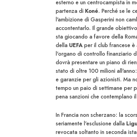
esterno e un centrocampista in me
partenza di
Koné
. Perché se le ce
l'ambizione di Gasperini non cam
accontentarlo. Il grande obiettiv
sta giocando a favore della Roma
della
UEFA
per il club francese è
l'organo di controllo finanziario d
dovrà presentare un piano di rien
stato di oltre 100 milioni all'anno
e garanzie per gli azionisti. Ma n
tempo un paio di settimane per po
pena sanzioni che contemplano il
In Francia non scherzano: la scors
seriamente l'esclusione dalla
Lig
revocata soltanto in seconda ist