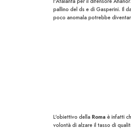
l'
Atalanta
per il difensore
Ahanor
pallino del ds e di
Gasperini
. Il 
poco anomala potrebbe diventare 
L'obiettivo della
Roma
è infatti c
volontà di alzare il tasso di quali