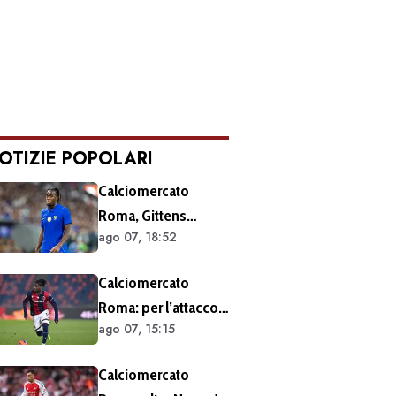
OTIZIE POPOLARI
Calciomercato
Roma, Gittens
ago 07, 18:52
nuovo nome per
l'attacco:
Calciomercato
operazione fattibile
Roma: per l’attacco
solo in prestito
ago 07, 15:15
rispunta Rowe. Ecco
la richiesta del
Calciomercato
Bologna