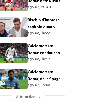
Roma: oltre Nusa c'è
ago 07, 20:40
anche Martinelli
Rischio d'impresa
capitolo quarto
ago 08, 10:36
Calciomercato
Roma: continuano i
ago 08, 10:25
contatti per Endrick
Calciomercato
Roma, dalla Spagna:
ago 07, 16:08
il Real Madrid ha
l'accordo per il
Altri articoli
prestito di Endrick in
Premier League