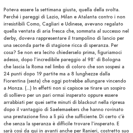
Poteva essere la settimana giusta, quella della svolta.
Perché i pareggi di
Lazio, Milan e Atalanta
contro i non
irresistibili Como, Cagliari e Udinese, avevano regalato
quella ventata di aria fresca che, sommata al successo nel
derby, doveva rappresentare il trampolino di lancio per
una seconda parte di stagione ricca di speranza. Per
cosa? Se non era lecito chiederselo prima, figuriamoci
adesso, dopo l’incredibile pareggio al 98’ di
Bologna
che lascia la
Roma
nel limbo di coloro che son sospesi a
24 punti dopo 19 partite ma a 8 lunghezze dalla
Fiorentina (sesta) che oggi potrebbe allungare vincendo
a Monza. (...) In effetti non si capisce se tirare un sospiro
di sollievo per un pari ormai insperato oppure essere
arrabbiati per quei sette minuti di blackout nella ripresa
dopo il vantaggio di Saelemaekers che hanno rovinato
una prestazione fino a lì più che sufficiente. Di certo c’è
che senza la speranza è difficile trovare l’insperato. E
sarà così da qui in avanti anche per
Ranieri
, costretto suo