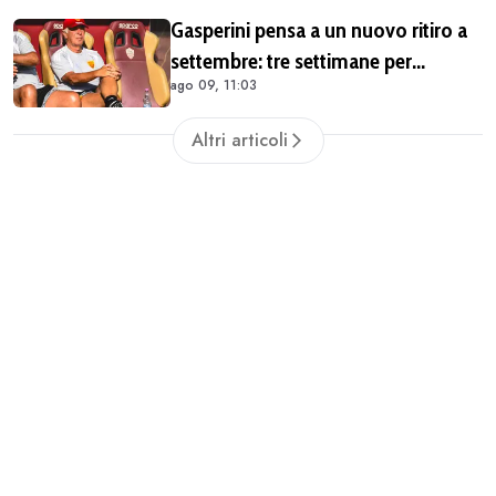
detto: «Pirlo non si può prendere,
Gasperini pensa a un nuovo ritiro a
decido io il Ct»"
settembre: tre settimane per
ago 09, 11:03
lavorare durante la sosta
Altri articoli