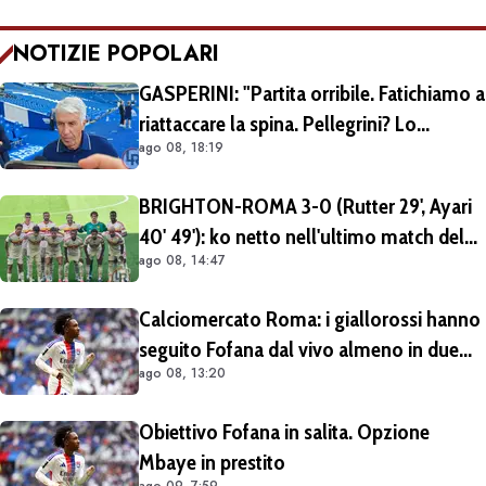
NOTIZIE POPOLARI
GASPERINI: "Partita orribile. Fatichiamo a
riattaccare la spina. Pellegrini? Lo
ago 08, 18:19
rivedremo in campo tra un mese.
Cessioni? Chiedete al CEO"
BRIGHTON-ROMA 3-0 (Rutter 29', Ayari
40' 49'): ko netto nell'ultimo match del
ago 08, 14:47
tour britannico (FOTO e VIDEO)
Calciomercato Roma: i giallorossi hanno
seguito Fofana dal vivo almeno in due
ago 08, 13:20
occasioni. Costa 40/45 milioni
Obiettivo Fofana in salita. Opzione
Mbaye in prestito
ago 09, 7:59