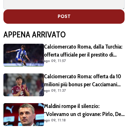
POST
APPENA ARRIVATO
Calciomercato Roma, dalla Turchia:
offerta ufficiale per il prestito di
ago 09, 11:57
Rodrigo Mora del Porto, il
Galatasaray è avanti
Calciomercato Roma: offerta da 10
milioni più bonus per Cacciamani
ago 09, 11:37
ma c'è distanza, interesse anche
dell'Inter. Cherubini vicino al
Maldini rompe il silenzio:
Benevento
"Volevamo un ct giovane: Pirlo, De
ago 09, 11:18
Rossi o Grosso. Poi Malagò mi ha