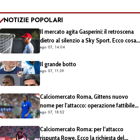
NOTIZIE POPOLARI
Il mercato agita Gasperini: il retroscena
dietro al silenzio a Sky Sport. Ecco cosa
ago 07, 14:04
è emerso dal meeting con la proprietà
Il grande botto
ago 07, 11:39
Calciomercato Roma, Gittens nuovo
nome per l'attacco: operazione fattibile
ago 07, 18:52
solo in prestito
Calciomercato Roma: per l’attacco
rispunta Rowe. Ecco la richiesta del