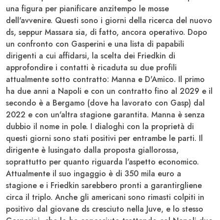
una figura per pianificare anzitempo le mosse
dell'avvenire. Questi sono i giorni della ricerca del nuovo
ds
, seppur
Massara
sia, di fatto, ancora operativo. Dopo
un confronto con
Gasperini
e una lista di papabili
dirigenti a cui affidarsi, la scelta dei
Friedkin
di
approfondire i contatti è ricaduta su due profili
attualmente sotto contratto:
Manna
e
D'Amico
. Il primo
ha due anni a
Napoli
e con un contratto fino al
2029
e il
secondo è a
Bergamo
(dove ha lavorato con
Gasp
) dal
2022
e con un'altra stagione garantita.
Manna
è senza
dubbio il nome in pole. I dialoghi con la proprietà di
questi giorni sono stati positivi per entrambe le parti. Il
dirigente è lusingato dalla proposta giallorossa,
soprattutto per quanto riguarda l'aspetto economico.
Attualmente il suo ingaggio è di 350 mila euro a
stagione e i
Friedkin
sarebbero pronti a garantirgliene
circa il triplo. Anche gli americani sono rimasti colpiti in
positivo dal giovane ds cresciuto nella
Juve
, e lo stesso