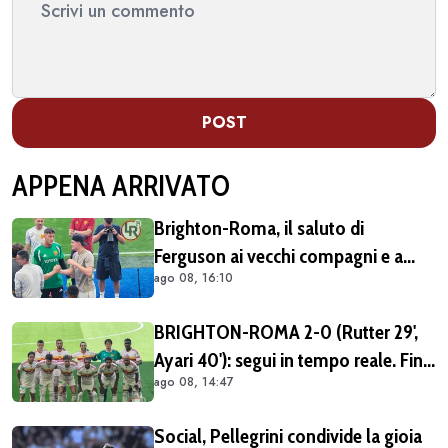
POST
APPENA ARRIVATO
Brighton-Roma, il saluto di
Ferguson ai vecchi compagni e a
ago 08, 16:10
Gasperini (FOTO e VIDEO)
BRIGHTON-ROMA 2-0 (Rutter 29',
Ayari 40'): segui in tempo reale. Fine
ago 08, 14:47
primo tempo (FOTO e VIDEO)
Social, Pellegrini condivide la gioia