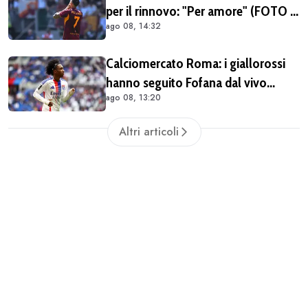
per il rinnovo: "Per amore" (FOTO e
ago 08, 14:32
VIDEO)
Calciomercato Roma: i giallorossi
hanno seguito Fofana dal vivo
ago 08, 13:20
almeno in due occasioni. Costa
40/45 milioni
Altri articoli