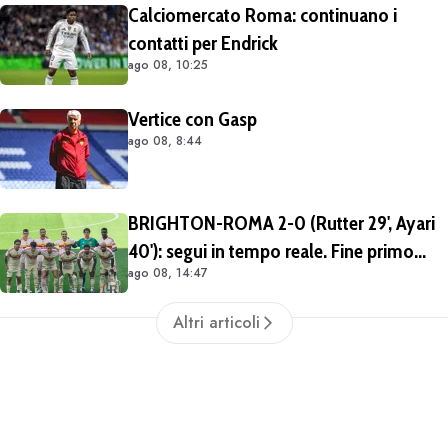
Calciomercato Roma: continuano i
contatti per Endrick
ago 08, 10:25
Vertice con Gasp
ago 08, 8:44
BRIGHTON-ROMA 2-0 (Rutter 29', Ayari
40'): segui in tempo reale. Fine primo
ago 08, 14:47
tempo (FOTO e VIDEO)
Altri articoli