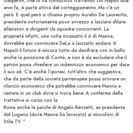
Gasperini
, che lo ha conosciuto trattando col
Napoli
due
anni fa, è parte attiva del corteggiamento. Ma c'è un
però. E quel però si chiama proprio
Aurelio De Laurentiis
,
presidente notoriamente poco avvezzo a lasciarsi sfilare
allenatori e dirigenti da squadre concorrenti. La
proprietà infatti, una volta incassato il sì di
Manna
,
dovrebbe poi convincere
DeLa
a lasciarlo andare. A
Napoli
il futuro è ancora tutto da decifrare con in ballo
anche la posizione di
Conte
, e non è da escludere che il
patron possa chiedere un indennizzo economico per dare
il suo ok. C'è anche l'ipotesi, tutt'altro che suggestiva,
che da parte della società partenopea possa arrivare un
rilancio economico che potrebbe convincere
Manna
a
restare in un club dove si trova bene. A conferma della
trattativa in corso con la
Roma
anche le parole di
Angelo Renzetti
, ex presidente
del
Lugano
(dove
Manna
ha lavorato) ai microfoni di
Stile TV. "