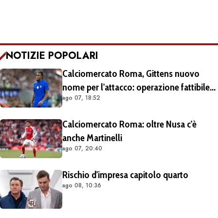
NOTIZIE POPOLARI
Calciomercato Roma, Gittens nuovo
nome per l'attacco: operazione fattibile
ago 07, 18:52
solo in prestito
Calciomercato Roma: oltre Nusa c'è
anche Martinelli
ago 07, 20:40
Rischio d'impresa capitolo quarto
ago 08, 10:36