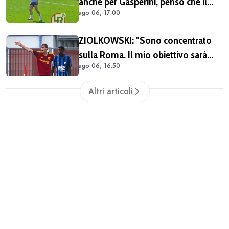
anche per Gasperini, penso che il
ago 06, 17:00
suo stile di gioco sia adatto alle mie
caratteristiche"
ZIOLKOWSKI: "Sono concentrato
sulla Roma. Il mio obiettivo sarà
ago 06, 16:50
giocare il più possibile. La
Champions? Un'emozione unica"
Altri articoli