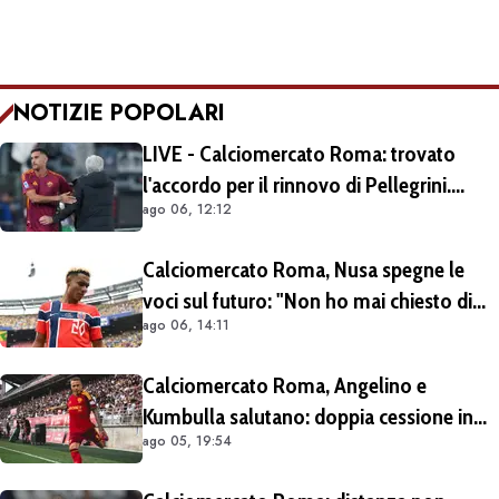
NOTIZIE POPOLARI
LIVE - Calciomercato Roma: trovato
l'accordo per il rinnovo di Pellegrini.
ago 06, 12:12
Prolungamento di un solo anno
Calciomercato Roma, Nusa spegne le
voci sul futuro: "Non ho mai chiesto di
ago 06, 14:11
lasciare il Lipsia. I media possono scrivere
quello che vogliono"
Calciomercato Roma, Angelino e
Kumbulla salutano: doppia cessione in
ago 05, 19:54
Spagna