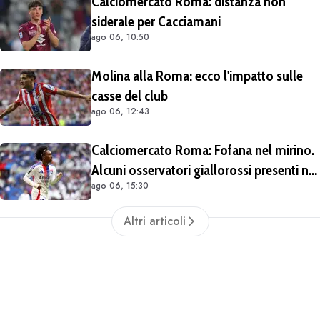
Calciomercato Roma: distanza non
siderale per Cacciamani
ago 06, 10:50
Molina alla Roma: ecco l'impatto sulle
casse del club
ago 06, 12:43
Calciomercato Roma: Fofana nel mirino.
Alcuni osservatori giallorossi presenti nel
ago 06, 15:30
match di Champions con il Lione
Altri articoli