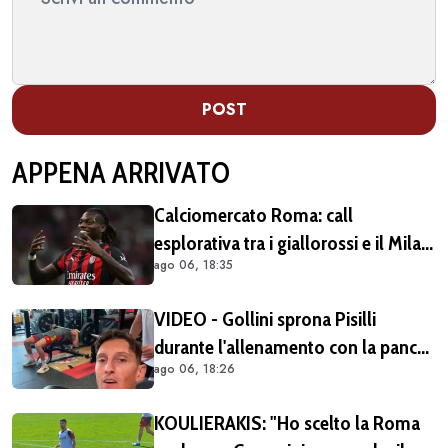
POST
APPENA ARRIVATO
Calciomercato Roma: call
esplorativa tra i giallorossi e il Milan.
ago 06, 18:35
Sul tavolo le situazioni di Leao e
Soulé
VIDEO - Gollini sprona Pisilli
durante l'allenamento con la panca
ago 06, 18:26
piana: "Vai Piso! Forza!"
KOULIERAKIS: "Ho scelto la Roma