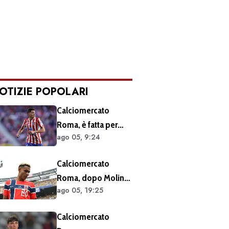
OTIZIE POPOLARI
Calciomercato
Roma, è fatta per
ago 05, 9:24
Molina: atteso
l’arrivo nella Capitale
Calciomercato
Roma, dopo Molina
ago 05, 19:25
si accelera sugli
esterni: ecco i
Calciomercato
prossimi obiettivi