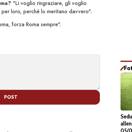
Roma?
"Li voglio ringraziare, gli voglio
 per loro, perché lo meritano davvero".
oma, forza Roma sempre".
Fo
POST
Sedu
alle
05/0