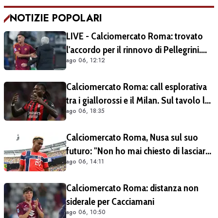
NOTIZIE POPOLARI
LIVE - Calciomercato Roma: trovato
l'accordo per il rinnovo di Pellegrini.
ago 06, 12:12
Prolungamento di un solo anno
Calciomercato Roma: call esplorativa
tra i giallorossi e il Milan. Sul tavolo le
ago 06, 18:35
situazioni di Leao e Soulé
Calciomercato Roma, Nusa sul suo
futuro: "Non ho mai chiesto di lasciare
ago 06, 14:11
il Lipsia". Giallorossi ancora al lavoro
sull'operazione
Calciomercato Roma: distanza non
siderale per Cacciamani
ago 06, 10:50