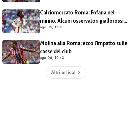
Calciomercato Roma: Fofana nel
mirino. Alcuni osservatori giallorossi
ago 06, 15:30
presenti nel match di Champions con il
Lione
Molina alla Roma: ecco l'impatto sulle
casse del club
ago 06, 12:43
Altri articoli