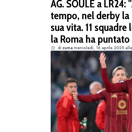
AG. SOULÈ a LR24: "
tempo, nel derby la 
sua vita. 11 squadre
la Roma ha puntato s
di
zuma
mercoledì, 16 aprile 2025 all