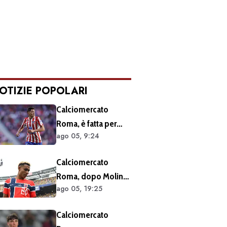
OTIZIE POPOLARI
Calciomercato
Roma, è fatta per
ago 05, 9:24
Molina: atteso
l’arrivo nella Capitale
Calciomercato
Roma, dopo Molina
ago 05, 19:25
si accelera sugli
esterni: ecco i
Calciomercato
prossimi obiettivi