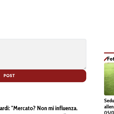
Fo
POST
Sedu
alle
lardi: "Mercato? Non mi influenza.
05/0