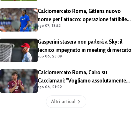
Calciomercato Roma, Gittens nuovo
nome per l'attacco: operazione fattibile
ago 07, 18:52
solo in prestito
Gasperini stasera non parlerà a Sky: il
tecnico impegnato in meeting di mercato
ago 06, 23:09
Calciomercato Roma, Cairo su
Cacciamani: "Vogliamo assolutamente
ago 06, 21:22
tenerlo". Distanza tra i club sulla
valutazione del giocatore
Altri articoli