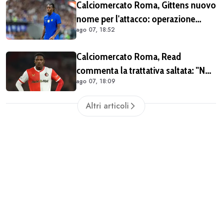
Calciomercato Roma, Gittens nuovo
nome per l'attacco: operazione
ago 07, 18:52
fattibile solo in prestito
Calciomercato Roma, Read
commenta la trattativa saltata: "Non
ago 07, 18:09
dovevo per forza lasciare il
Feyenoord. Giochiamo la
Altri articoli
Champions e ho ancora da imparare
qui" (VIDEO)