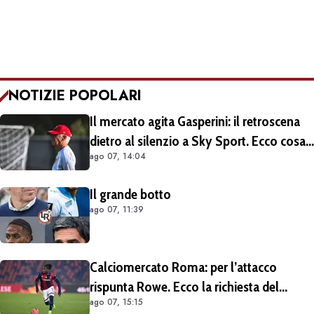
NOTIZIE POPOLARI
Il mercato agita Gasperini: il retroscena
dietro al silenzio a Sky Sport. Ecco cosa
ago 07, 14:04
è emerso dal meeting con la proprietà
Il grande botto
ago 07, 11:39
Calciomercato Roma: per l’attacco
rispunta Rowe. Ecco la richiesta del
ago 07, 15:15
Bologna