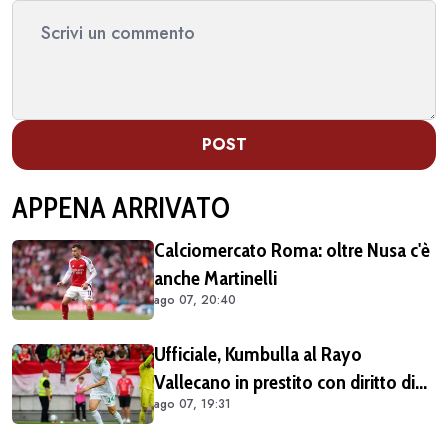
POST
APPENA ARRIVATO
Calciomercato Roma: oltre Nusa c'è
anche Martinelli
ago 07, 20:40
Ufficiale, Kumbulla al Rayo
Vallecano in prestito con diritto di
ago 07, 19:31
riscatto (COMUNICATO)