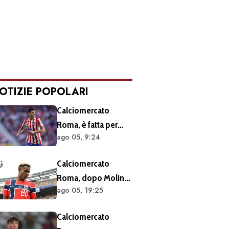
OTIZIE POPOLARI
Calciomercato
Roma, è fatta per
ago 05, 9:24
Molina: atteso
l’arrivo nella Capitale
Calciomercato
Roma, dopo Molina
ago 05, 19:25
si accelera sugli
esterni: ecco i
Calciomercato
prossimi obiettivi