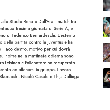
allo Stadio Renato Dall'Ara il match tra
rentaquattresima giornata di
Serie A
, e
eno di Federico
Bernardeschi
. L'esterno
so della partita contro la
Juventus
e ha
 iliaco destro, motivo per cui dovrà
. Inoltre nella mattinata odierna sono
dra felsinea e l'allenatore ha recuperato
tornato ad allenarsi in gruppo. Lavoro
Skorupski
, Nicolò
Casale
e Thijs
Dallinga
.