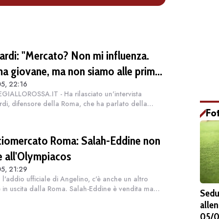
lardi: "Mercato? Non mi influenza.
a giovane, ma non siamo alle prime
5, 22:16
i"
IALLOROSSA.IT - Ha rilasciato un'intervista
rdi, difensore della Roma, che ha parlato della
Fo
ovviamente ma anche delle voci di mercato che lo
 visto protagonista in questa sessione...
ciomercato Roma: Salah-Eddine non
e all'Olympiacos
5, 21:29
l'addio ufficiale di Angelino, c'è anche un altro
in uscita dalla Roma. Salah-Eddine è vendita ma
Sedu
tarebbe aprendo alla possibilità di andare a giocare
alle
ecia, all'Olympiacos, una squ...
05/0