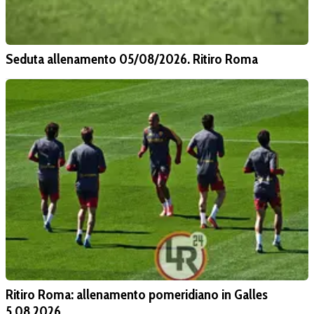
Seduta allenamento 05/08/2026. Ritiro Roma
Ritiro Roma: allenamento pomeridiano in Galles
5.08.2026