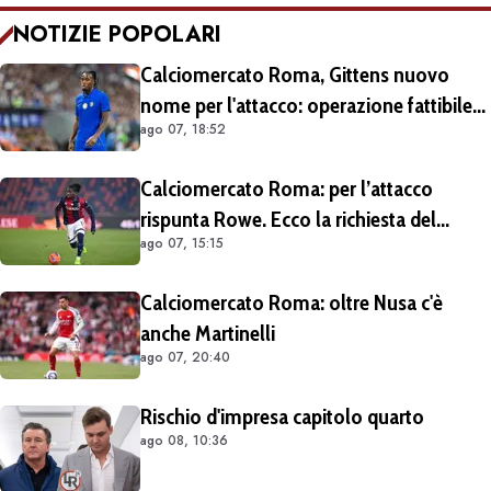
NOTIZIE POPOLARI
Calciomercato Roma, Gittens nuovo
nome per l'attacco: operazione fattibile
ago 07, 18:52
solo in prestito
Calciomercato Roma: per l’attacco
rispunta Rowe. Ecco la richiesta del
ago 07, 15:15
Bologna
Calciomercato Roma: oltre Nusa c'è
anche Martinelli
ago 07, 20:40
Rischio d'impresa capitolo quarto
ago 08, 10:36