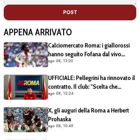
POST
APPENA ARRIVATO
Calciomercato Roma: i giallorossi
hanno seguito Fofana dal vivo
ago 08, 13:20
almeno in due occasioni. Costa
40/45 milioni
UFFICIALE: Pellegrini ha rinnovato il
contratto. Il club: "Scelta che
ago 08, 12:24
testimonia condivisione della
visione sportiva e dei valori del
X, gli auguri della Roma a Herbert
progetto romanista"
Prohaska
ago 08, 10:49