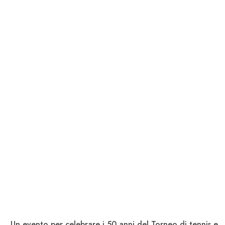
. Un evento per celebrare i 50 anni del Torneo di tennis e