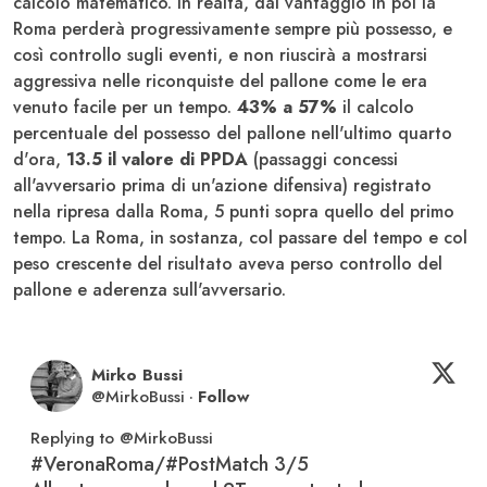
calcolo matematico. In realtà, dal vantaggio in poi la
Roma perderà progressivamente sempre più possesso, e
così controllo sugli eventi, e non riuscirà a mostrarsi
aggressiva nelle riconquiste del pallone come le era
venuto facile per un tempo.
43% a 57%
il calcolo
percentuale del possesso del pallone nell'ultimo quarto
d'ora,
13.5 il valore di PPDA
(passaggi concessi
all'avversario prima di un'azione difensiva) registrato
nella ripresa dalla Roma, 5 punti sopra quello del primo
tempo. La Roma, in sostanza, col passare del tempo e col
peso crescente del risultato aveva perso controllo del
pallone e aderenza sull'avversario.
Mirko Bussi
@
MirkoBussi
·
Follow
Replying to @
MirkoBussi
#VeronaRoma
/
#PostMatch
 3/5
