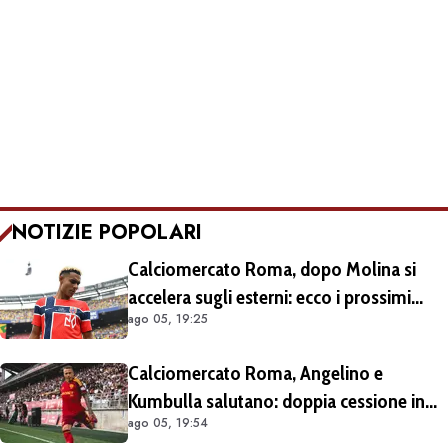
NOTIZIE POPOLARI
Calciomercato Roma, dopo Molina si
accelera sugli esterni: ecco i prossimi
ago 05, 19:25
obiettivi
Calciomercato Roma, Angelino e
Kumbulla salutano: doppia cessione in
ago 05, 19:54
Spagna