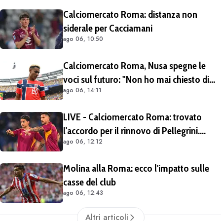
Calciomercato Roma: distanza non
siderale per Cacciamani
ago 06, 10:50
Calciomercato Roma, Nusa spegne le
voci sul futuro: "Non ho mai chiesto di
ago 06, 14:11
lasciare il Lipsia. I media possono scrivere
quello che vogliono"
LIVE - Calciomercato Roma: trovato
l'accordo per il rinnovo di Pellegrini.
ago 06, 12:12
Prolungamento di un solo anno
Molina alla Roma: ecco l'impatto sulle
casse del club
ago 06, 12:43
Altri articoli