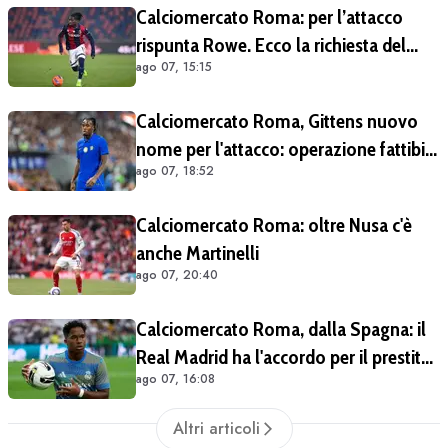
Calciomercato Roma: per l’attacco
rispunta Rowe. Ecco la richiesta del
ago 07, 15:15
Bologna
Calciomercato Roma, Gittens nuovo
nome per l'attacco: operazione fattibile
ago 07, 18:52
solo in prestito
Calciomercato Roma: oltre Nusa c'è
anche Martinelli
ago 07, 20:40
Calciomercato Roma, dalla Spagna: il
Real Madrid ha l'accordo per il prestito
ago 07, 16:08
di Endrick in Premier League
Altri articoli