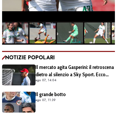
NOTIZIE POPOLARI
Il mercato agita Gasperini: il retroscena
dietro al silenzio a Sky Sport. Ecco
ago 07, 14:04
cosa è emerso dal meeting con la
proprietà
Il grande botto
ago 07, 11:39