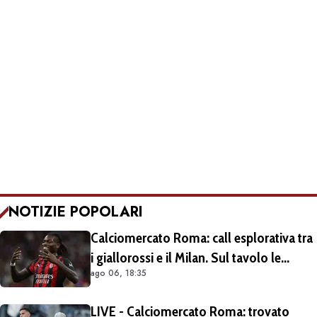
NOTIZIE POPOLARI
Calciomercato Roma: call esplorativa tra
i giallorossi e il Milan. Sul tavolo le
ago 06, 18:35
situazioni di Leao e Soulé
LIVE - Calciomercato Roma: trovato