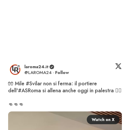
laroma24.it
@
LAROMA24
·
Follow
🧤 Mile 
#Svilar
 non si ferma: il portiere 
dell'
#ASRoma
 si allena anche oggi in palestra 🏋️‍♂️

👊👊👊 
Watch on X