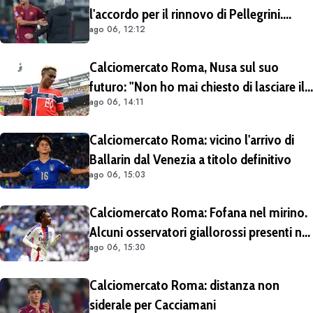
l'accordo per il rinnovo di Pellegrini.
ago 06, 12:12
Prolungamento di un solo anno
Calciomercato Roma, Nusa sul suo
futuro: "Non ho mai chiesto di lasciare il
ago 06, 14:11
Lipsia". Giallorossi ancora al lavoro
sull'operazione
Calciomercato Roma: vicino l'arrivo di
Ballarin dal Venezia a titolo definitivo
ago 06, 15:03
Calciomercato Roma: Fofana nel mirino.
Alcuni osservatori giallorossi presenti nel
ago 06, 15:30
match di Champions con il Lione
Calciomercato Roma: distanza non
siderale per Cacciamani