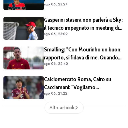
ago 06, 23:27
positivo dal calciatore né dal Lipsia
Gasperini stasera non parlerà a Sky:
il tecnico impegnato in meeting di
ago 06, 23:09
mercato
Smalling: "Con Mourinho un buon
rapporto, si fidava di me. Quando
ago 06, 22:40
mi criticò? Mi aveva dato la
mentalità di poter fare tutto, ma
Calciomercato Roma, Cairo su
avevo raggiunto il limite con gli
Cacciamani: "Vogliamo
antidolorifici"
ago 06, 21:22
assolutamente tenerlo". Distanza tra
i club sulla valutazione del
Altri articoli
giocatore