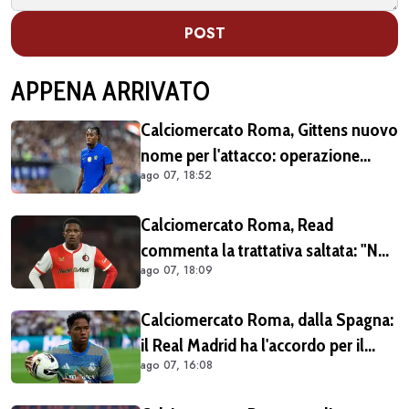
POST
APPENA ARRIVATO
Calciomercato Roma, Gittens nuovo
nome per l'attacco: operazione
ago 07, 18:52
fattibile solo in prestito
Calciomercato Roma, Read
commenta la trattativa saltata: "Non
ago 07, 18:09
dovevo per forza lasciare il
Feyenoord. Giochiamo la
Calciomercato Roma, dalla Spagna:
Champions e ho ancora da imparare
il Real Madrid ha l'accordo per il
qui" (VIDEO)
ago 07, 16:08
prestito di Endrick in Premier League