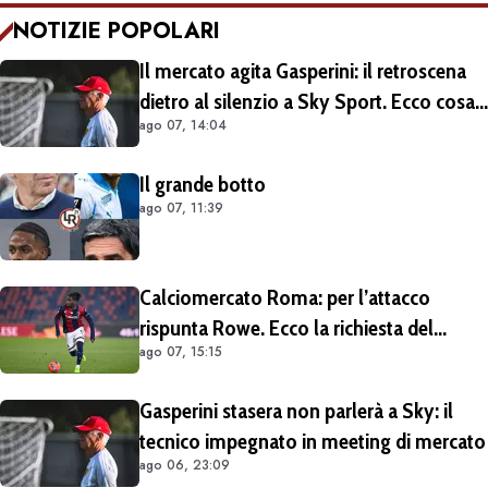
NOTIZIE POPOLARI
Il mercato agita Gasperini: il retroscena
dietro al silenzio a Sky Sport. Ecco cosa
ago 07, 14:04
è emerso dal meeting con la proprietà
Il grande botto
ago 07, 11:39
Calciomercato Roma: per l’attacco
rispunta Rowe. Ecco la richiesta del
ago 07, 15:15
Bologna
Gasperini stasera non parlerà a Sky: il
tecnico impegnato in meeting di mercato
ago 06, 23:09