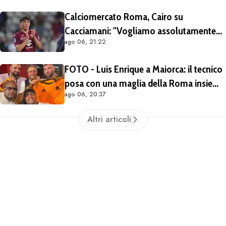
Calciomercato Roma, Cairo su
Cacciamani: "Vogliamo assolutamente
ago 06, 21:22
tenerlo". Distanza tra i club sulla
valutazione del giocatore
FOTO - Luis Enrique a Maiorca: il tecnico
posa con una maglia della Roma insieme
ago 06, 20:37
ai tifosi giallorossi
Altri articoli