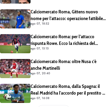
Calciomercato Roma, Gittens nuovo
nome per l'attacco: operazione fattibile
ago 07, 18:52
solo in prestito
Calciomercato Roma: per l’attacco
rispunta Rowe. Ecco la richiesta del
ago 07, 15:15
Bologna
Calciomercato Roma: oltre Nusa c'è
anche Martinelli
ago 07, 20:40
Calciomercato Roma, dalla Spagna: il
Real Madrid ha l'accordo per il prestito di
ago 07, 16:08
Endrick in Premier League