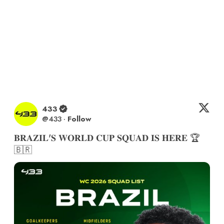
433
@
433
·
Follow
𝐁𝐑𝐀𝐙𝐈𝐋'𝐒 𝐖𝐎𝐑𝐋𝐃 𝐂𝐔𝐏 𝐒𝐐𝐔𝐀𝐃 𝐈𝐒 𝐇𝐄𝐑𝐄 🏆
🇧🇷 