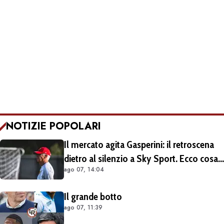
NOTIZIE POPOLARI
Il mercato agita Gasperini: il retroscena
dietro al silenzio a Sky Sport. Ecco cosa
ago 07, 14:04
è emerso dal meeting con la proprietà
Il grande botto
ago 07, 11:39