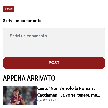
News
Scrivi un commento
POST
APPENA ARRIVATO
Cairo: "Non c'è solo la Roma su
Cacciamani. La vorrei tenere, ma
ago 07, 23:48
vediamo"