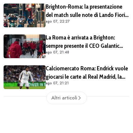
Brighton-Roma: la presentazione
del match sulle note di Lando Fiorini
ago 07, 22:27
(VIDEO)
La Roma è arrivata a Brighton:
sempre presente il CEO Galantic
ago 07, 21:48
(VIDEO)
Calciomercato Roma: Endrick vuole
giocarsi le carte al Real Madrid, la
ago 07, 21:21
pista si complica
Altri articoli