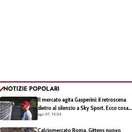
NOTIZIE POPOLARI
Il mercato agita Gasperini: il retroscena
dietro al silenzio a Sky Sport. Ecco cosa
ago 07, 14:04
è emerso dal meeting con la proprietà
Calciomercato Roma, Gittens nuovo