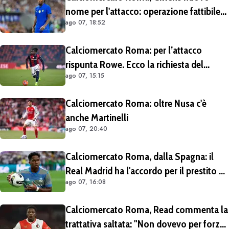
nome per l'attacco: operazione fattibile
ago 07, 18:52
solo in prestito
Calciomercato Roma: per l’attacco
rispunta Rowe. Ecco la richiesta del
ago 07, 15:15
Bologna
Calciomercato Roma: oltre Nusa c'è
anche Martinelli
ago 07, 20:40
Calciomercato Roma, dalla Spagna: il
Real Madrid ha l'accordo per il prestito di
ago 07, 16:08
Endrick in Premier League
Calciomercato Roma, Read commenta la
trattativa saltata: "Non dovevo per forza