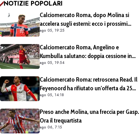
NOTIZIE POPOLARI
Calciomercato Roma, dopo Molina si
accelera sugli esterni: ecco i prossimi
ago 05, 19:25
obiettivi
Calciomercato Roma, Angelino e
Kumbulla salutano: doppia cessione in
ago 05, 19:54
Spagna
Calciomercato Roma: retroscena Read. Il
Feyenoord ha rifiutato un'offerta da 25
ago 05, 14:18
milioni di euro più 4 di bonus
Preso anche Molina, una freccia per Gasp.
Ora il trequartista
ago 06, 7:15