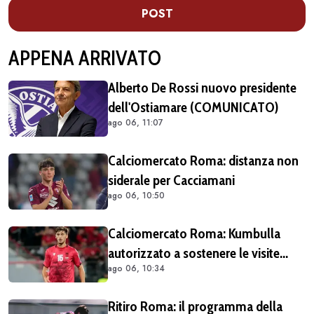
POST
APPENA ARRIVATO
Alberto De Rossi nuovo presidente
dell'Ostiamare (COMUNICATO)
ago 06, 11:07
Calciomercato Roma: distanza non
siderale per Cacciamani
ago 06, 10:50
Calciomercato Roma: Kumbulla
autorizzato a sostenere le visite
ago 06, 10:34
mediche col Rayo
Ritiro Roma: il programma della