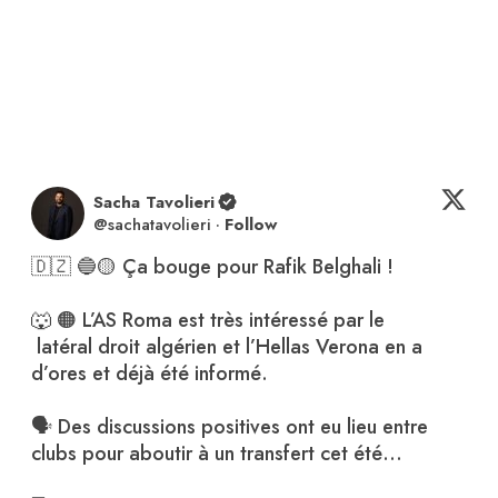
Sacha Tavolieri
@
sachatavolieri
·
Follow
🇩🇿 🔵🟡 Ça bouge pour Rafik Belghali ! 

🐺 🟠 L’AS Roma est très intéressé par le 

 latéral droit algérien et l’Hellas Verona en a 
d’ores et déjà été informé. 

🗣️ Des discussions positives ont eu lieu entre 
clubs pour aboutir à un transfert cet été…
