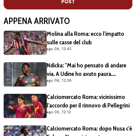
POST
APPENA ARRIVATO
Molina alla Roma: ecco l'impatto
sulle casse del club
ago 06, 12:43
Ndicka: "Mai ho pensato di andare
via. A Udine ho avuto paura.
ago 06, 12:26
Pellegrini? Lo aspettiamo a braccia
aperte"
Calciomercato Roma: vicinissimo
l'accordo per il rinnovo di Pellegrini
ago 06, 12:12
Calciomercato Roma: dopo Nusa c'è