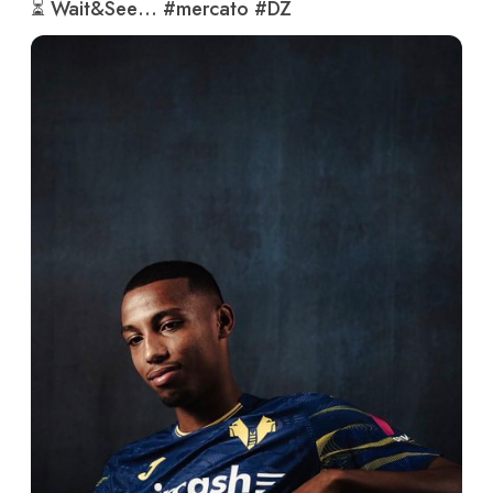
⏳ Wait&See… 
#mercato
#DZ