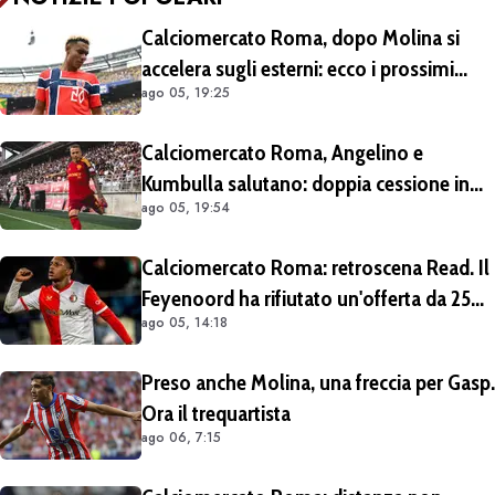
Calciomercato Roma, dopo Molina si
accelera sugli esterni: ecco i prossimi
ago 05, 19:25
obiettivi
Calciomercato Roma, Angelino e
Kumbulla salutano: doppia cessione in
ago 05, 19:54
Spagna
Calciomercato Roma: retroscena Read. Il
Feyenoord ha rifiutato un'offerta da 25
ago 05, 14:18
milioni di euro più 4 di bonus
Preso anche Molina, una freccia per Gasp.
Ora il trequartista
ago 06, 7:15