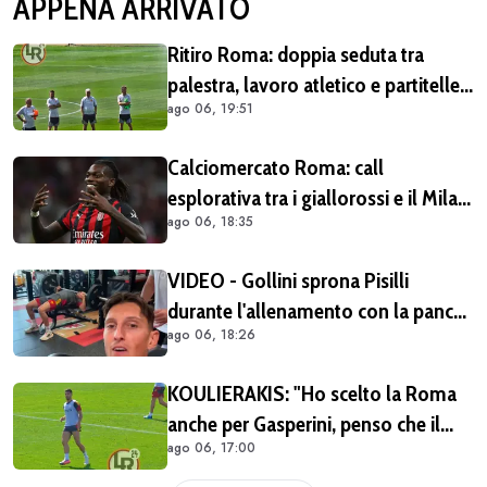
APPENA ARRIVATO
Ritiro Roma: doppia seduta tra
palestra, lavoro atletico e partitelle.
ago 06, 19:51
Malen in gruppo
Calciomercato Roma: call
esplorativa tra i giallorossi e il Milan.
ago 06, 18:35
Sul tavolo le situazioni di Leao e
Soulé
VIDEO - Gollini sprona Pisilli
durante l'allenamento con la panca
ago 06, 18:26
piana: "Vai Piso! Forza!"
KOULIERAKIS: "Ho scelto la Roma
anche per Gasperini, penso che il
ago 06, 17:00
suo stile di gioco sia adatto alle mie
caratteristiche"