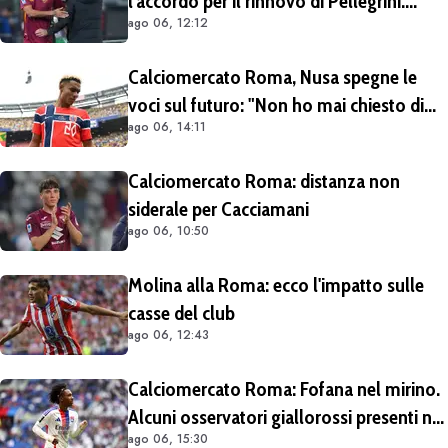
l'accordo per il rinnovo di Pellegrini.
ago 06, 12:12
Prolungamento di un solo anno
Calciomercato Roma, Nusa spegne le
voci sul futuro: "Non ho mai chiesto di
ago 06, 14:11
lasciare il Lipsia. I media possono scrivere
quello che vogliono"
Calciomercato Roma: distanza non
siderale per Cacciamani
ago 06, 10:50
Molina alla Roma: ecco l'impatto sulle
casse del club
ago 06, 12:43
Calciomercato Roma: Fofana nel mirino.
Alcuni osservatori giallorossi presenti nel
ago 06, 15:30
match di Champions con il Lione