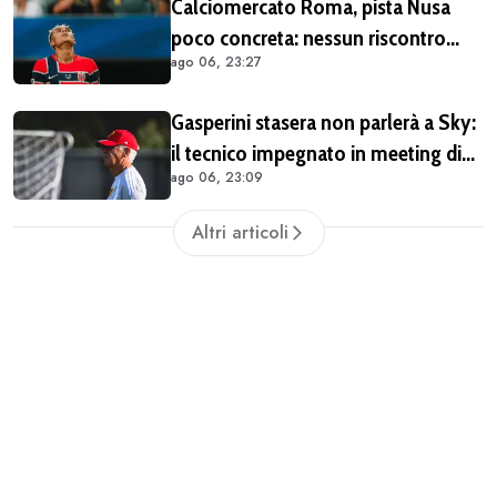
Calciomercato Roma, pista Nusa
poco concreta: nessun riscontro
ago 06, 23:27
positivo dal calciatore né dal Lipsia
Gasperini stasera non parlerà a Sky:
il tecnico impegnato in meeting di
ago 06, 23:09
mercato
Altri articoli