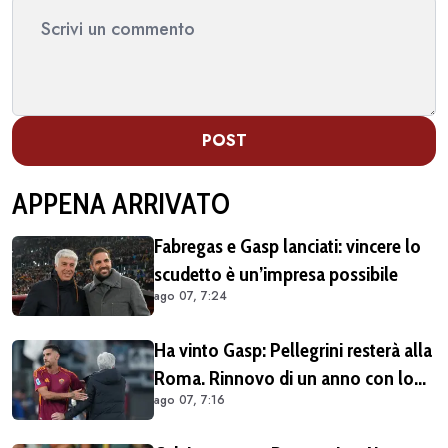
POST
APPENA ARRIVATO
Fabregas e Gasp lanciati: vincere lo
scudetto è un’impresa possibile
ago 07, 7:24
Ha vinto Gasp: Pellegrini resterà alla
Roma. Rinnovo di un anno con lo
ago 07, 7:16
sconto