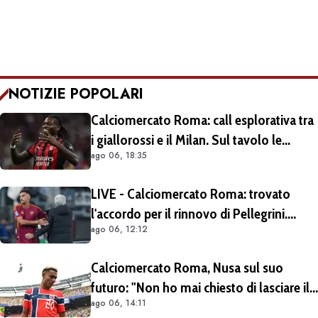
NOTIZIE POPOLARI
Calciomercato Roma: call esplorativa tra
i giallorossi e il Milan. Sul tavolo le
ago 06, 18:35
situazioni di Leao e Soulé
LIVE - Calciomercato Roma: trovato
l'accordo per il rinnovo di Pellegrini.
ago 06, 12:12
Prolungamento di un solo anno
Calciomercato Roma, Nusa sul suo
futuro: "Non ho mai chiesto di lasciare il
ago 06, 14:11
Lipsia". Giallorossi ancora al lavoro