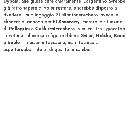
Dybala
, alle giuste cifre chiaramente. L'argentino avrebbe
già fatto sapere di voler restare, e sarebbe disposto a
rivedere il suo ingaggio. Si allontanerebbero invece le
chances di rinnovo per
El Shaarawy
, mentre le situazioni
di
Pellegrini
e
Celik
resterebbero in bilico. Tra i giocatori
in vetrina sul mercato figurerebbero
Svilar
,
Ndicka
,
Koné
e
Soulé
— nessun intoccabile, ma il tecnico si
aspetterebbe rinforzi di qualità in cambio.