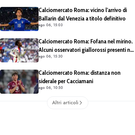
sull'operazione
Calciomercato Roma: vicino l'arrivo di
Ballarin dal Venezia a titolo definitivo
ago 06, 15:03
Calciomercato Roma: Fofana nel mirino.
Alcuni osservatori giallorossi presenti nel
ago 06, 15:30
match di Champions con il Lione
Calciomercato Roma: distanza non
siderale per Cacciamani
ago 06, 10:50
Altri articoli