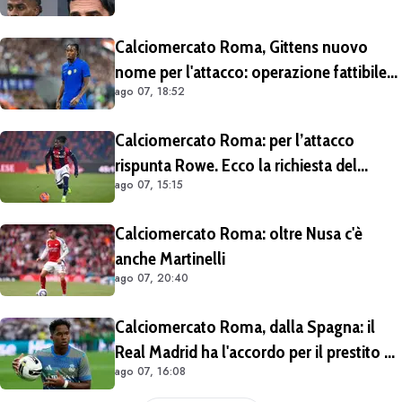
Calciomercato Roma, Gittens nuovo
nome per l'attacco: operazione fattibile
ago 07, 18:52
solo in prestito
Calciomercato Roma: per l’attacco
rispunta Rowe. Ecco la richiesta del
ago 07, 15:15
Bologna
Calciomercato Roma: oltre Nusa c'è
anche Martinelli
ago 07, 20:40
Calciomercato Roma, dalla Spagna: il
Real Madrid ha l'accordo per il prestito di
ago 07, 16:08
Endrick in Premier League