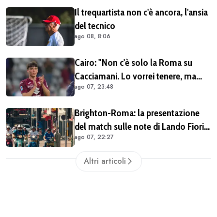
Il trequartista non c'è ancora, l'ansia
del tecnico
ago 08, 8:06
Cairo: "Non c'è solo la Roma su
Cacciamani. Lo vorrei tenere, ma
ago 07, 23:48
vediamo"
Brighton-Roma: la presentazione
del match sulle note di Lando Fiorini
ago 07, 22:27
(VIDEO)
Altri articoli