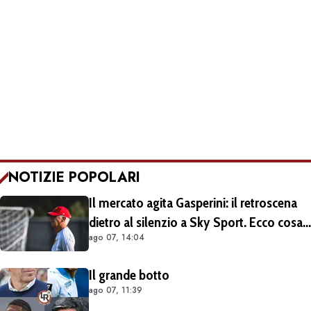
NOTIZIE POPOLARI
Il mercato agita Gasperini: il retroscena
dietro al silenzio a Sky Sport. Ecco cosa
ago 07, 14:04
è emerso dal meeting con la proprietà
Il grande botto
ago 07, 11:39