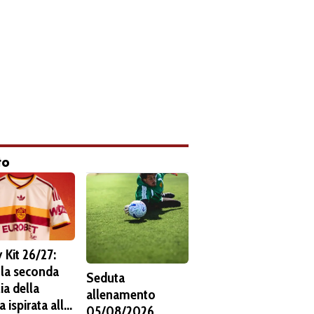
to
 Kit 26/27:
 la seconda
Seduta
ia della
allenamento
 ispirata alla
05/08/2026.