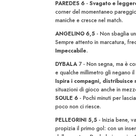
PAREDES 6
-
Svagato e legger
corner del momentaneo pareggio, 
maniche e cresce nel match.
ANGELINO 6,5
- Non sbaglia una
Sempre attento in marcatura, fre
Impeccabile
.
DYBALA
7 - Non segna, ma è com
e qualche millimetro gli negano i
Ispira i compagni, distribuisce
situazioni di gioco anche in mez
SOULE 6
- Pochi minuti per lascia
poco non ci riesce.
PELLEGRINI 5,5
- Inizia bene, v
propizia il primo gol: con un inse