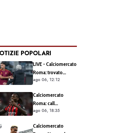
OTIZIE POPOLARI
LIVE - Calciomercato
Roma: trovato
ago 06, 12:12
l'accordo per il
rinnovo di Pellegrini.
Calciomercato
Prolungamento di
Roma: call
un solo anno
ago 06, 18:35
esplorativa tra i
giallorossi e il Milan.
Calciomercato
Sul tavolo le