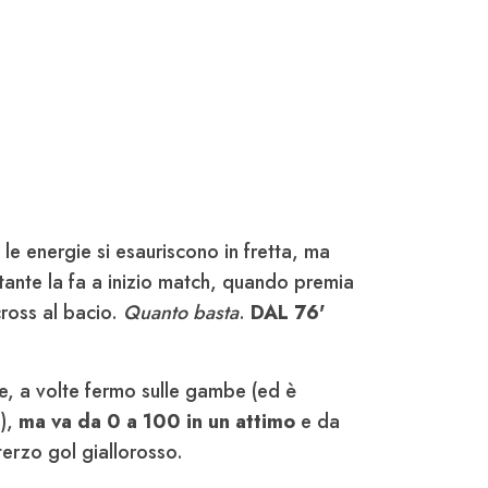
 le energie si esauriscono in fretta, ma
tante la fa a inizio match, quando premia
cross al bacio.
Quanto basta
.
DAL 76'
e, a volte fermo sulle gambe (ed è
i),
ma va da 0 a 100 in un attimo
e da
terzo gol giallorosso.