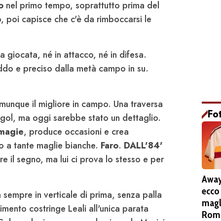
o
nel primo tempo, soprattutto prima del
poi capisce che c'è da rimboccarsi le
 giocata, né in attacco, né in difesa.
ddo e preciso dalla metà campo in su.
unque il migliore in campo. Una traversa
Fo
l gol, ma oggi sarebbe stato un dettaglio.
 magie
, produce occasioni e crea
zo a tante maglie bianche.
Faro
.
DALL'84'
re il segno, ma lui ci prova lo stesso e per
Away
ecco
a sempre in verticale di prima, senza palla
magl
rimento costringe Leali all'unica parata
Roma