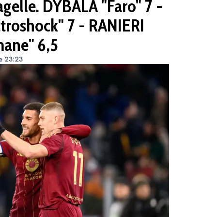
elle. DYBALA "Faro" 7 -
roshock" 7 - RANIERI
mane" 6,5
e 23:23