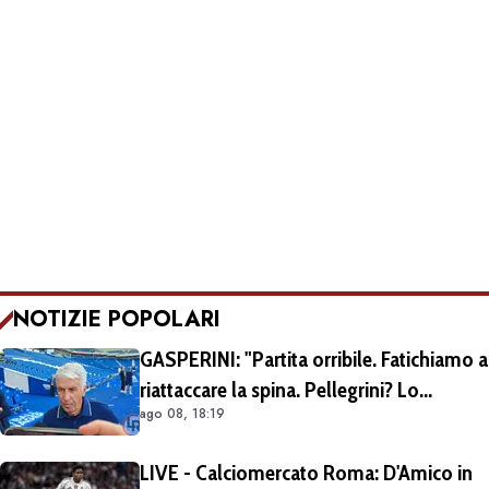
NOTIZIE POPOLARI
GASPERINI: "Partita orribile. Fatichiamo a
riattaccare la spina. Pellegrini? Lo
ago 08, 18:19
rivedremo in campo tra un mese.
Cessioni? Chiedete al CEO"
LIVE - Calciomercato Roma: D'Amico in