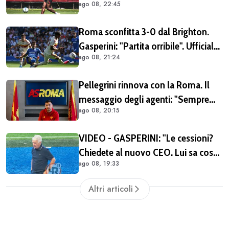
ago 08, 22:45
diventi parte della famiglia. Era
importante tornare qui" (FOTO E
Roma sconfitta 3-0 dal Brighton.
VIDEO)
Gasperini: "Partita orribile". Ufficiale
ago 08, 21:24
il rinnovo di Pellegrini
Pellegrini rinnova con la Roma. Il
messaggio degli agenti: "Sempre
ago 08, 20:15
orgogliosi di essere al tuo fianco"
(FOTO)
VIDEO - GASPERINI: "Le cessioni?
Chiedete al nuovo CEO. Lui sa cosa
ago 08, 19:33
può fare la Roma"
Altri articoli