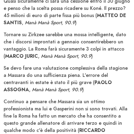
Quasi sicuramente ci sarà una cessione entro il 30 giugno
e penso che la scelta possa ricadere su Koné. Il prezzo?
45 milioni di euro di parte fissa più bonus (
MATTEO DE
SANTIS
,
Manà Manà Sport, 90.9
)
Tornare su Zirkzee sarebbe una mossa intelligente, dato
che i discorsi improntati a gennaio consentirebbero un
vantaggio. La Roma farà sicuramente 3 colpi in attacco
(
MARCO JURIC
,
Manà Manà Sport, 90.9
)
Se devo fare una valutazione complessiva della stagione
a Massara do una sufficienza piena. L'errore del
centravanti in estate è stato il più grave (
PAOLO
ASSOGNA
,
Manà Manà Sport, 90.9
)
Continuo a pensare che Massara sia un ottimo
professionista ma lui e Gasperini non si sono trovati. Alla
fine la Roma ha fatto un mercato che ha consentito a
questo grande allenatore di arrivare terzo e quindi in
qualche modo c'è della positività (
RICCARDO