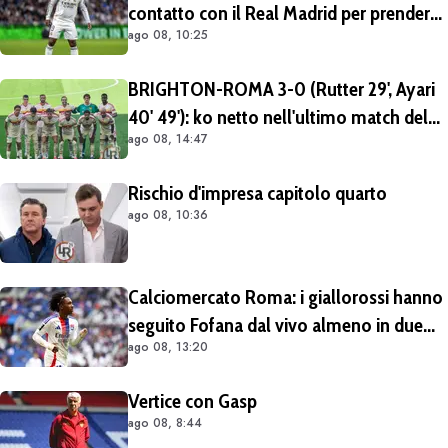
contatto con il Real Madrid per prendere
ago 08, 10:25
Endrick in prestito con diritto di riscatto.
Mezza Premier League sul brasiliano
BRIGHTON-ROMA 3-0 (Rutter 29', Ayari
40' 49'): ko netto nell'ultimo match del
ago 08, 14:47
tour britannico (FOTO e VIDEO)
Rischio d'impresa capitolo quarto
ago 08, 10:36
Calciomercato Roma: i giallorossi hanno
seguito Fofana dal vivo almeno in due
ago 08, 13:20
occasioni. Costa 40/45 milioni
Vertice con Gasp
ago 08, 8:44