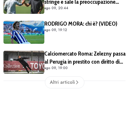
stringe e sale la preoccupazione
ago 09, 20:44
della tifoseria: ancora troppe caselle
da riempire
RODRIGO MORA: chi è? (VIDEO)
ago 09, 19:12
Calciomercato Roma: Zelezny passa
al Perugia in prestito con diritto di
ago 09, 19:00
riscatto
Altri articoli