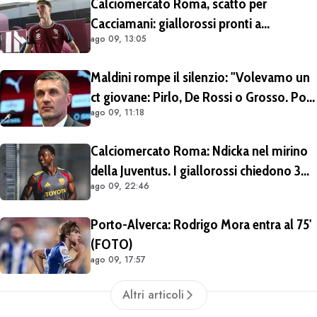
Calciomercato Roma, scatto per
Cacciamani: giallorossi pronti a
ago 09, 13:05
migliorare l'offerta da 15 milioni di euro
più percentuale sulla futura rivendita
Maldini rompe il silenzio: "Volevamo un
ct giovane: Pirlo, De Rossi o Grosso. Poi
ago 09, 11:18
Malagò mi ha detto: «Pirlo non si può
prendere, decido io il Ct»"
Calciomercato Roma: Ndicka nel mirino
della Juventus. I giallorossi chiedono 30
ago 09, 22:46
milioni di euro
Porto-Alverca: Rodrigo Mora entra al 75'
(FOTO)
ago 09, 17:57
Altri articoli