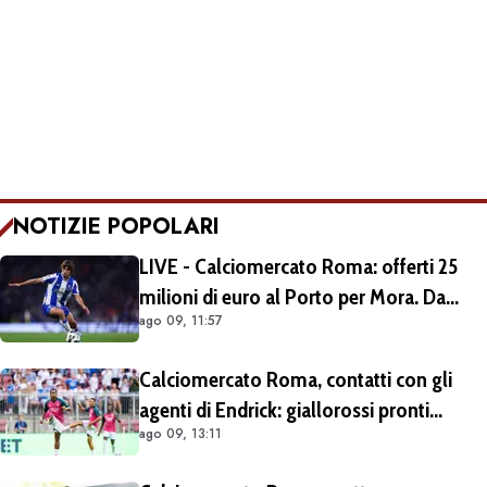
NOTIZIE POPOLARI
LIVE - Calciomercato Roma: offerti 25
milioni di euro al Porto per Mora. Da
ago 09, 11:57
escludere il prestito con diritto di riscatto.
Si lavora per trovare l'intesa
Calciomercato Roma, contatti con gli
agenti di Endrick: giallorossi pronti
ago 09, 13:11
all'affondo. Aston Villa forte sul
brasiliano