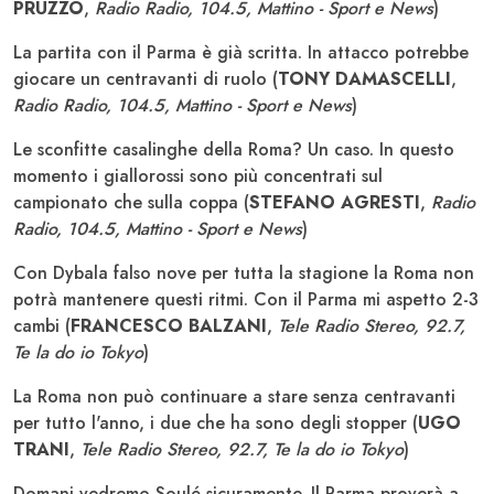
PRUZZO
,
Radio Radio, 104.5, Mattino - Sport e News
)
La partita con il Parma è già scritta. In attacco potrebbe
giocare un centravanti di ruolo (
TONY DAMASCELLI
,
Radio Radio, 104.5, Mattino - Sport e News
)
Le sconfitte casalinghe della Roma? Un caso. In questo
momento i giallorossi sono più concentrati sul
campionato che sulla coppa (
STEFANO AGRESTI
,
Radio
Radio, 104.5, Mattino - Sport e News
)
Con Dybala falso nove per tutta la stagione la Roma non
potrà mantenere questi ritmi. Con il Parma mi aspetto 2-3
cambi (
FRANCESCO BALZANI
,
Tele Radio Stereo, 92.7,
Te la do io Tokyo
)
La Roma non può continuare a stare senza centravanti
per tutto l'anno, i due che ha sono degli stopper (
UGO
TRANI
,
Tele Radio Stereo, 92.7, Te la do io Tokyo
)
Domani vedremo Soulé sicuramente. Il Parma proverà a