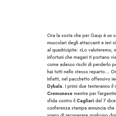
Ora la sosta che per Gasp è un so
muscolari degli attaccanti e ieri 
al quadricipite: «Lo valuteremo,
infortuni che magari ti portano v
come adesso rischi di perderlo pe
hai tutti nello stesso reparto… O
Infatti, nel pacchetto offensivo i
Dybala
. I primi due tenteranno il
Cremonese
mentre per l'argenti
sfida contro il
Cagliari
del 7 dice
conferenza stampa annuncia che F
spero di recuperare qualcuno dopo