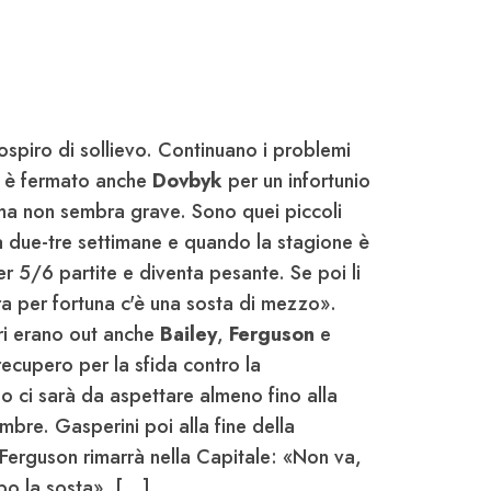
spiro di sollievo. Continuano i problemi
si è fermato anche
Dovbyk
per un infortunio
 ma non sembra grave. Sono quei piccoli
ia due-tre settimane e quando la stagione è
r 5/6 partite e diventa pesante. Se poi li
ra per fortuna c'è una sosta di mezzo».
eri erano out anche
Bailey
,
Ferguson
e
 recupero per la sfida contro la
no ci sarà da aspettare almeno fino alla
mbre. Gasperini poi alla fine della
erguson rimarrà nella Capitale: «Non va,
 la sosta». [...]