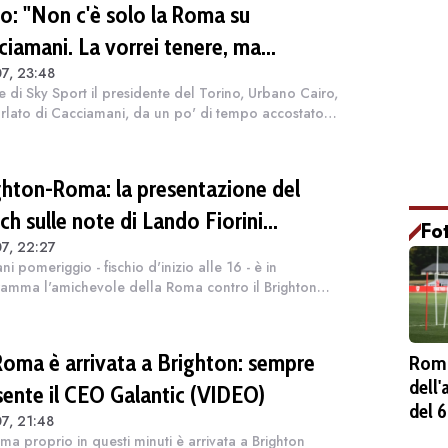
ro: "Non c'è solo la Roma su
ciamani. La vorrei tenere, ma
7, 23:48
iamo"
e di Sky Sport il presidente del Torino, Urbano Cairo,
rlato di Cacciamani, da un po' di tempo accostato
olta insistenza alla Roma: "Me lo tengo stretto". Poi
giunto: "Ci sono altr...
ghton-Roma: la presentazione del
ch sulle note di Lando Fiorini
Fo
7, 22:27
DEO)
i pomeriggio - fischio d'inizio alle 16 - è in
amma l'amichevole della Roma contro il Brighton
'arrivo dei giallorossi). E, i due club, hanno
pubblicato un video di presentazione. "Se...
Roma è arrivata a Brighton: sempre
Roma
dell
sente il CEO Galantic (VIDEO)
del 
7, 21:48
ma proprio in questi minuti è arrivata a Brighton