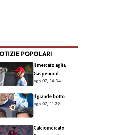
OTIZIE POPOLARI
Il mercato agita
Gasperini: il
ago 07, 14:04
retroscena dietro al
silenzio a Sky Sport.
Il grande botto
Ecco cosa è emerso
ago 07, 11:39
dal meeting con la
proprietà
Calciomercato