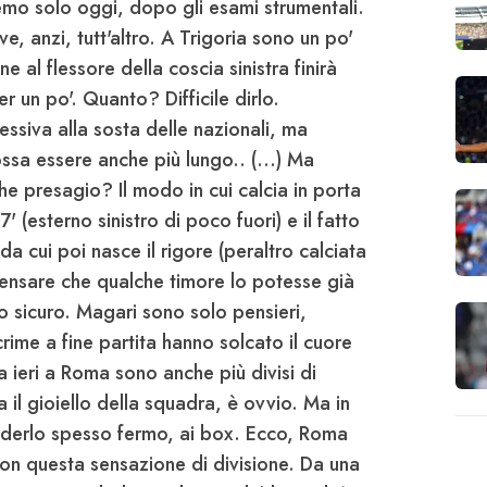
emo solo oggi, dopo gli esami strumentali.
e, anzi, tutt'altro. A
Trigoria
sono un po'
ne al flessore della coscia sinistra finirà
er un po'. Quanto? Difficile dirlo.
essiva alla sosta delle nazionali, ma
ossa essere anche più lungo.. (...) Ma
e presagio? Il modo in cui calcia in porta
 (esterno sinistro di poco fuori) e il fatto
da cui poi nasce il rigore (peraltro calciata
pensare che qualche timore lo potesse già
o sicuro. Magari sono solo pensieri,
crime a fine partita hanno solcato il cuore
da ieri a Roma sono anche più divisi di
 il gioiello della squadra, è ovvio. Ma in
ederlo spesso fermo, ai box. Ecco, Roma
, con questa sensazione di divisione. Da una