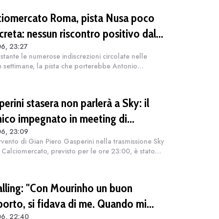
ciomercato Roma, pista Nusa poco
creta: nessun riscontro positivo dal
6, 23:27
iatore né dal Lipsia
tante le numerose indiscrezioni circolate nelle
e settimane, la pista che porterebbe Antonio
alla Roma non presenta al momento elementi di
concretezza. Secondo quanto spiegato da Fabri...
erini stasera non parlerà a Sky: il
nico impegnato in meeting di
06, 23:09
cato
ervento di Gian Piero Gasperini nella trasmissione Sky
 Calciomercato, previsto per le ore 23:00, è stato
lato. Alla base della decisione ci sono gli impegni
llenatore, coinvolto...
lling: "Con Mourinho un buon
porto, si fidava di me. Quando mi
06, 22:40