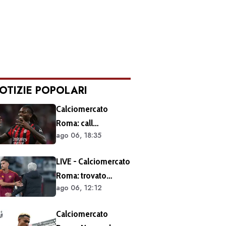
OTIZIE POPOLARI
Calciomercato
Roma: call
ago 06, 18:35
esplorativa tra i
giallorossi e il Milan.
LIVE - Calciomercato
Sul tavolo le
Roma: trovato
situazioni di Leao e
ago 06, 12:12
l'accordo per il
Soulé
rinnovo di Pellegrini.
Calciomercato
Prolungamento di