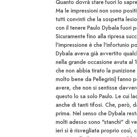
Quanto dovrà stare fuori lo sapr
Ma le impressioni non sono positiv
tutti convinti che la sospetta lesio
con il tenere Paulo
Dybala
fuori p
Sicuramente fino alla ripresa succ
l'impressione è che l'infortunio p
Dybala aveva già avvertito qualch
nella grande occasione avuta al 17'
che non abbia tirato la punizione 
molto bene da
Pellegrini
) fanno 
avere, che non si sentisse davver
questo lo sa solo Paulo. Le cui la
anche di tanti tifosi. Che, però, 
prima. Nel senso che Dybala resta
molti adesso sono "stanchi" di v
ieri si è risvegliata proprio così