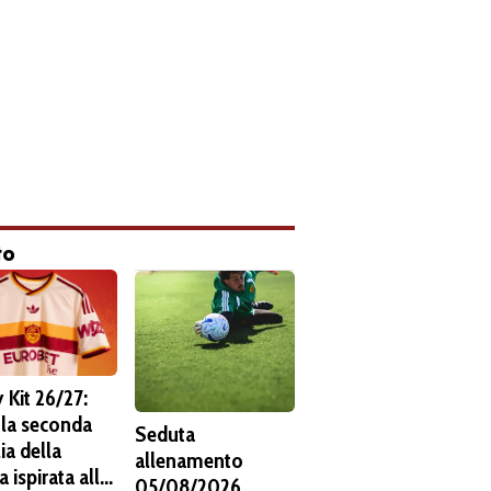
to
 Kit 26/27:
 la seconda
Seduta
ia della
allenamento
 ispirata alla
05/08/2026.