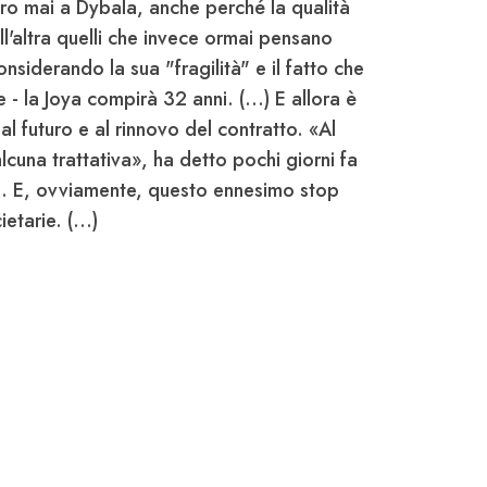
ro mai a Dybala, anche perché la qualità
ll'altra quelli che invece ormai pensano
siderando la sua "fragilità" e il fatto che
 - la Joya compirà 32 anni. (...) E allora è
l futuro e al rinnovo del contratto. «Al
cuna trattativa», ha detto pochi giorni fa
a
. E, ovviamente, questo ennesimo stop
etarie. (...)