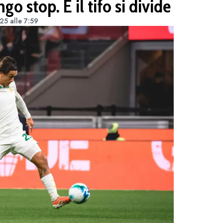
go stop. E il tifo si divide
5 alle 7:59