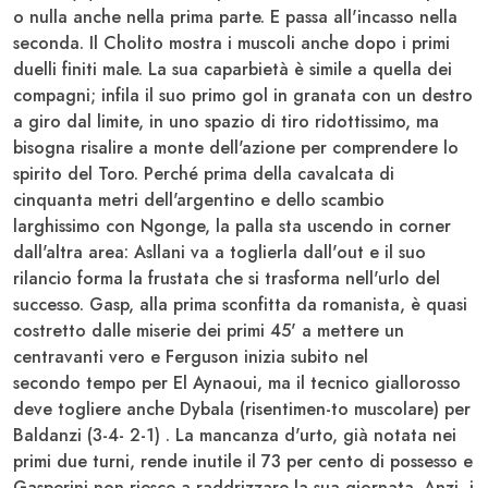
o nulla anche nella prima parte. E passa all'incasso nella
seconda. Il
Cholito
mostra i muscoli anche dopo i primi
duelli finiti male. La sua caparbietà è simile a quella dei
compagni; infila il suo primo gol in granata con un destro
a giro dal limite, in uno spazio di tiro ridottissimo, ma
bisogna risalire a monte dell'azione per comprendere lo
spirito del Toro. Perché prima della cavalcata di
cinquanta metri dell'argentino e dello scambio
larghissimo con Ngonge, la palla sta uscendo in corner
dall'altra area: Asllani va a toglierla dall'out e il suo
rilancio forma la frustata che si trasforma nell'urlo del
successo. Gasp, alla prima sconfitta da romanista, è quasi
costretto dalle miserie dei primi 45' a mettere un
centravanti vero e
Ferguson
inizia subito nel
secondo tempo per El Aynaoui, ma il tecnico giallorosso
deve togliere anche
Dybala
(risentimen-to muscolare) per
Baldanzi (3-4- 2-1) . La mancanza d'urto, già notata nei
primi due turni, rende inutile il 73 per cento di possesso e
Gasperini non riesce a raddrizzare la sua giornata. Anzi, i