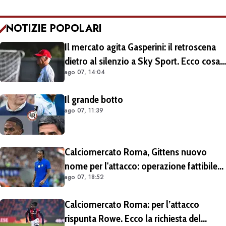
NOTIZIE POPOLARI
Il mercato agita Gasperini: il retroscena
dietro al silenzio a Sky Sport. Ecco cosa
ago 07, 14:04
è emerso dal meeting con la proprietà
Il grande botto
ago 07, 11:39
Calciomercato Roma, Gittens nuovo
nome per l'attacco: operazione fattibile
ago 07, 18:52
solo in prestito
Calciomercato Roma: per l’attacco
rispunta Rowe. Ecco la richiesta del