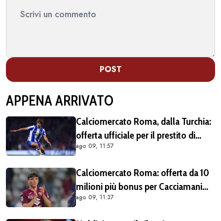
POST
APPENA ARRIVATO
Calciomercato Roma, dalla Turchia:
offerta ufficiale per il prestito di
ago 09, 11:57
Rodrigo Mora del Porto, il
Galatasaray è avanti
Calciomercato Roma: offerta da 10
milioni più bonus per Cacciamani
ago 09, 11:37
ma c'è distanza, interesse anche
dell'Inter. Cherubini vicino al