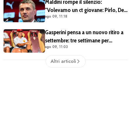
Maldini rompe il silenzio:
Benevento
"Volevamo un ct giovane: Pirlo, De
ago 09, 11:18
Rossi o Grosso. Poi Malagò mi ha
detto: «Pirlo non si può prendere,
Gasperini pensa a un nuovo ritiro a
decido io il Ct»"
settembre: tre settimane per
ago 09, 11:03
lavorare durante la sosta
Altri articoli