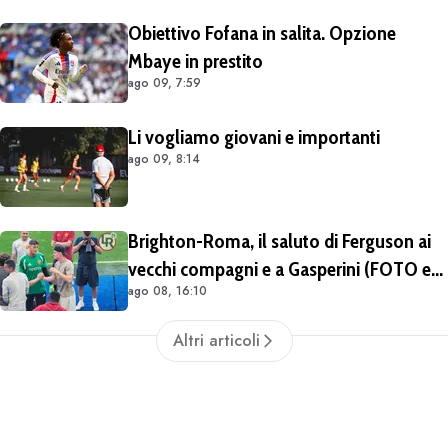
Obiettivo Fofana in salita. Opzione
Mbaye in prestito
ago 09, 7:59
Li vogliamo giovani e importanti
ago 09, 8:14
Brighton-Roma, il saluto di Ferguson ai
vecchi compagni e a Gasperini (FOTO e
ago 08, 16:10
VIDEO)
Altri articoli