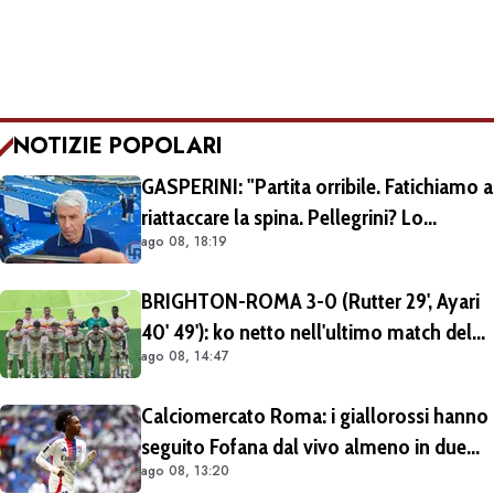
NOTIZIE POPOLARI
GASPERINI: "Partita orribile. Fatichiamo a
riattaccare la spina. Pellegrini? Lo
ago 08, 18:19
rivedremo in campo tra un mese.
Cessioni? Chiedete al CEO"
BRIGHTON-ROMA 3-0 (Rutter 29', Ayari
40' 49'): ko netto nell'ultimo match del
ago 08, 14:47
tour britannico (FOTO e VIDEO)
Calciomercato Roma: i giallorossi hanno
seguito Fofana dal vivo almeno in due
ago 08, 13:20
occasioni. Costa 40/45 milioni