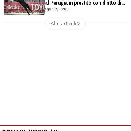
al Perugia in prestito con diritto di
ago 09, 19:00
riscatto
Altri articoli