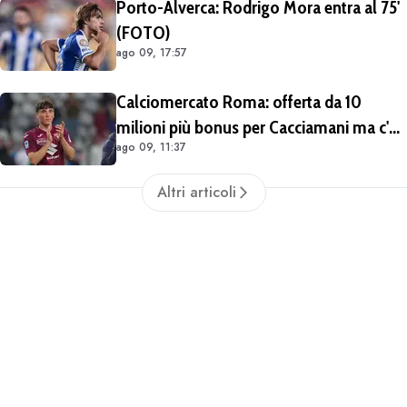
Porto-Alverca: Rodrigo Mora entra al 75'
(FOTO)
ago 09, 17:57
Calciomercato Roma: offerta da 10
milioni più bonus per Cacciamani ma c'è
ago 09, 11:37
distanza, interesse anche dell'Inter.
Cherubini vicino al Benevento
Altri articoli