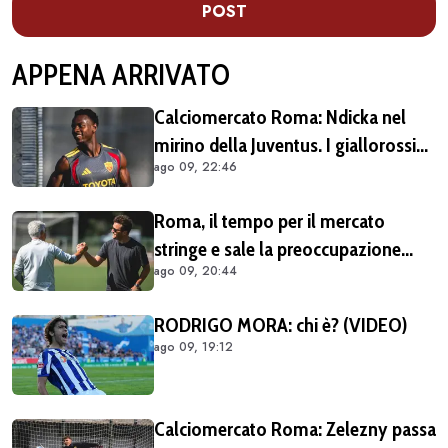
POST
APPENA ARRIVATO
Calciomercato Roma: Ndicka nel
mirino della Juventus. I giallorossi
ago 09, 22:46
chiedono 30 milioni di euro
Roma, il tempo per il mercato
stringe e sale la preoccupazione
ago 09, 20:44
della tifoseria: ancora troppe caselle
da riempire
RODRIGO MORA: chi è? (VIDEO)
ago 09, 19:12
Calciomercato Roma: Zelezny passa