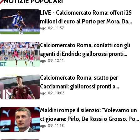
NOTIZIE POPOLARI
LIVE - Calciomercato Roma: offerti 25
milioni di euro al Porto per Mora. Da
ago 09, 11:57
escludere il prestito con diritto di riscatto.
Si lavora per trovare l'intesa
Calciomercato Roma, contatti con gli
agenti di Endrick: giallorossi pronti
ago 09, 13:11
all'affondo. Aston Villa forte sul
brasiliano
Calciomercato Roma, scatto per
Cacciamani: giallorossi pronti a
ago 09, 13:05
migliorare l'offerta da 15 milioni di euro
più percentuale sulla futura rivendita
Maldini rompe il silenzio: "Volevamo un
ct giovane: Pirlo, De Rossi o Grosso. Poi
ago 09, 11:18
Malagò mi ha detto: «Pirlo non si può
prendere, decido io il Ct»"