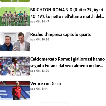
Mezza Premier League sul brasiliano
BRIGHTON-ROMA 3-0 (Rutter 29', Ayari
40' 49'): ko netto nell'ultimo match del
ago 08, 14:47
tour britannico (FOTO e VIDEO)
Rischio d'impresa capitolo quarto
ago 08, 10:36
Calciomercato Roma: i giallorossi hanno
seguito Fofana dal vivo almeno in due
ago 08, 13:20
occasioni. Costa 40/45 milioni
Vertice con Gasp
ago 08, 8:44