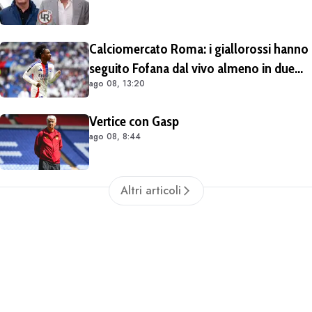
Calciomercato Roma: i giallorossi hanno
seguito Fofana dal vivo almeno in due
ago 08, 13:20
occasioni. Costa 40/45 milioni
Vertice con Gasp
ago 08, 8:44
Altri articoli