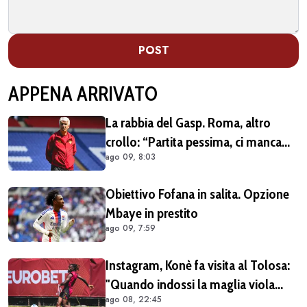
POST
APPENA ARRIVATO
La rabbia del Gasp. Roma, altro
crollo: “Partita pessima, ci manca
ago 09, 8:03
qualcosa”
Obiettivo Fofana in salita. Opzione
Mbaye in prestito
ago 09, 7:59
Instagram, Konè fa visita al Tolosa:
"Quando indossi la maglia viola
ago 08, 22:45
diventi parte della famiglia. Era