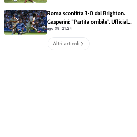
importante tornare qui" (FOTO E
Roma sconfitta 3-0 dal Brighton.
VIDEO)
Gasperini: "Partita orribile". Ufficiale
ago 08, 21:24
il rinnovo di Pellegrini
Altri articoli