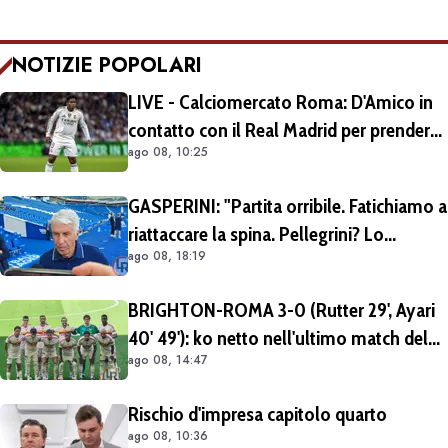
NOTIZIE POPOLARI
LIVE - Calciomercato Roma: D'Amico in
contatto con il Real Madrid per prendere
ago 08, 10:25
Endrick in prestito con diritto di riscatto.
Mezza Premier League sul brasiliano
GASPERINI: "Partita orribile. Fatichiamo a
riattaccare la spina. Pellegrini? Lo
ago 08, 18:19
rivedremo in campo tra un mese.
Cessioni? Chiedete al CEO"
BRIGHTON-ROMA 3-0 (Rutter 29', Ayari
40' 49'): ko netto nell'ultimo match del
ago 08, 14:47
tour britannico (FOTO e VIDEO)
Rischio d'impresa capitolo quarto
ago 08, 10:36