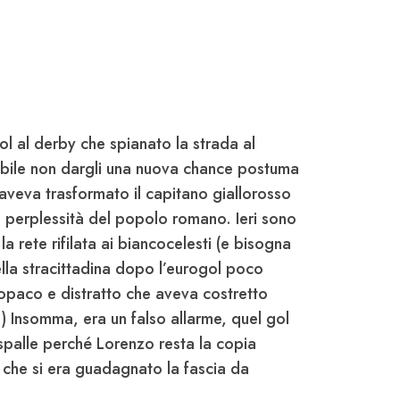
ol al derby che spianato la strada al
ibile non dargli una nuova chance postuma
aveva trasformato il capitano giallorosso
e perplessità del popolo romano. Ieri sono
a rete rifilata ai biancocelesti (e bisogna
lla stracittadina dopo l’eurogol poco
o opaco e distratto che aveva costretto
..) Insomma, era un falso allarme, quel gol
 spalle perché Lorenzo resta la copia
o che si era guadagnato la fascia da