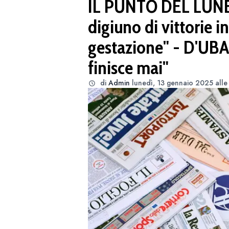
IL PUNTO DEL LUNE
digiuno di vittorie i
gestazione" - D'UB
finisce mai"
di
Admin
lunedì, 13 gennaio 2025 alle