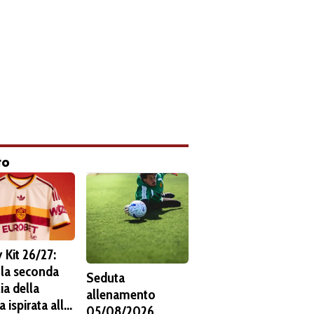
to
 Kit 26/27:
 la seconda
Seduta
ia della
allenamento
 ispirata alla
05/08/2026.