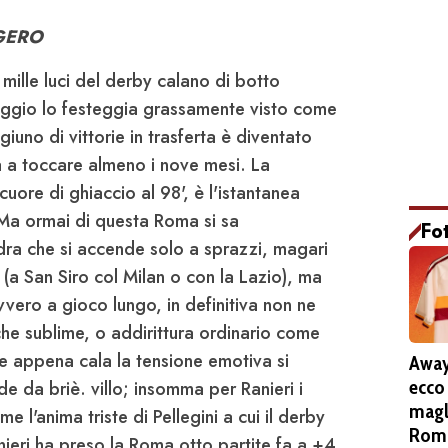
GGERO
 mille luci del derby calano di botto
reggio lo festeggia grassamente visto come
giuno di vittorie in trasferta è diventato
à a toccare almeno i nove mesi. La
uore di ghiaccio al 98', è l'istantanea
. Ma ormai di questa Roma si sa
Fo
ra che si accende solo a sprazzi, magari
 (a San Siro col Milan o con la Lazio), ma
vvero a gioco lungo, in definitiva non ne
he sublime, o addirittura ordinario come
e, e appena cala la tensione emotiva si
Away
ecco
 da briè. villo; insomma per Ranieri i
magl
l'anima triste di Pellegini a cui il derby
Roma
ieri ha preso la Roma otto partite fa a +4