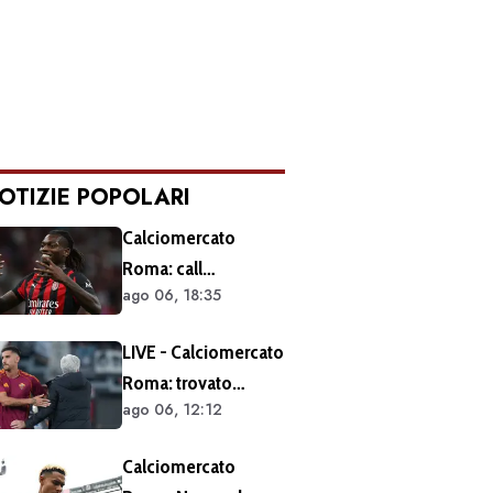
OTIZIE POPOLARI
Calciomercato
Roma: call
ago 06, 18:35
esplorativa tra i
giallorossi e il Milan.
LIVE - Calciomercato
Sul tavolo le
Roma: trovato
situazioni di Leao e
ago 06, 12:12
l'accordo per il
Soulé
rinnovo di Pellegrini.
Calciomercato
Prolungamento di