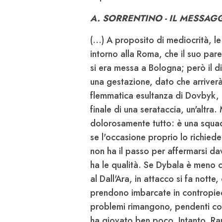
A. SORRENTINO - IL MESSA
(...) A proposito di mediocrità, le
intorno alla Roma, che il suo pa
si era messa a Bologna; però il di
una gestazione, dato che arriver
flemmatica esultanza di Dovbyk, c
finale di una serataccia, un'altra
dolorosamente tutto: è una squad
se l'occasione proprio lo richiede
non ha il passo per affermarsi da
ha le qualità. Se Dybala è meno c
al Dall'Ara, in attacco si fa nott
prendono imbarcate in contropiede
problemi rimangono, pendenti come 
ha giovato ben poco. Intanto, Ran