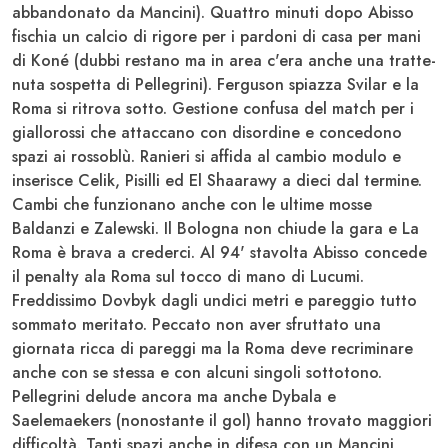
abbandonato da Mancini). Quattro minuti dopo Abisso
fischia un calcio di rigore per i pardoni di casa per mani
di Koné (dubbi restano ma in area c'era anche una tratte-
nuta sospetta di Pellegrini).
Ferguson
spiazza Svilar e la
Roma si ritrova sotto. Gestione confusa del match per i
giallorossi che attaccano con disordine e concedono
spazi ai rossoblù. Ranieri si affida al cambio modulo e
inserisc
e Celik, Pisilli ed El Shaarawy
a dieci dal termine.
Cambi che funzionano anche con le ultime mosse
Baldanzi e Zalewski
. Il Bologna non chiude la gara e La
Roma è brava a crederci. Al 94' stavolta Abisso concede
il penalty ala Roma sul tocco di mano di Lucumi.
Freddissimo
Dovbyk
dagli undici metri e pareggio tutto
sommato meritato. Peccato non aver sfruttato una
giornata ricca di pareggi ma la Roma deve recriminare
anche con se stessa e con alcuni singoli sottotono.
Pellegrini delude ancora ma anche Dybala e
Saelemaekers (nonostante il gol) hanno trovato maggiori
difficoltà. Tanti spazi anche in difesa con un Mancini