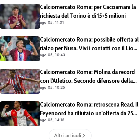
Calciomercato Roma: per Cacciamani la
richiesta del Torino è di 15+5 milioni
ago 05, 11:01
Calciomercato Roma: possibile offerta al
rialzo per Nusa. Vivi i contatti con il Lione
ago 05, 10:43
per Fofana
Calciomercato Roma: Molina da record
con l'Atletico. Secondo difensore della
ago 05, 10:25
Liga per gol e assist nelle ultime 4
stagioni
Calciomercato Roma: retroscena Read. Il
Feyenoord ha rifiutato un'offerta da 25
ago 05, 14:18
milioni di euro più 4 di bonus
Altri articoli