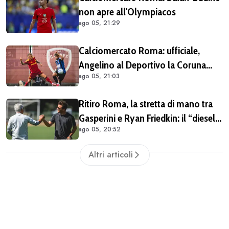
non apre all'Olympiacos
ago 05, 21:29
Calciomercato Roma: ufficiale,
Angelino al Deportivo la Coruna
ago 05, 21:03
(COMUNICATO)
Ritiro Roma, la stretta di mano tra
Gasperini e Ryan Friedkin: il “diesel”
ago 05, 20:52
giallorosso ha iniziato a ingranare
Altri articoli