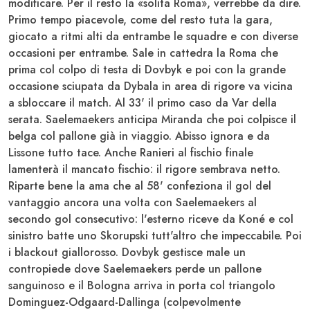
modificare. Per il resto la «solita Roma», verrebbe da dire.
Primo tempo piacevole, come del resto tuta la gara,
giocato a ritmi alti da entrambe le squadre e con diverse
occasioni per entrambe. Sale in cattedra la Roma che
prima col colpo di testa di Dovbyk e poi con la grande
occasione sciupata da Dybala in area di rigore va vicina
a sbloccare il match. Al 33' il primo caso da Var della
serata.
Saelemaekers
anticipa Miranda che poi colpisce il
belga col pallone già in viaggio. Abisso ignora e da
Lissone tutto tace. Anche Ranieri al fischio finale
lamenterà il mancato fischio: il rigore sembrava netto.
Riparte bene la ama che al 58' confeziona il gol del
vantaggio ancora una volta con
Saelemaekers
al
secondo gol consecutivo: l'esterno riceve da Koné e col
sinistro batte uno Skorupski tutt'altro che impeccabile. Poi
i blackout giallorosso. Dovbyk gestisce male un
contropiede dove Saelemaekers perde un pallone
sanguinoso e il Bologna arriva in porta col triangolo
Dominguez-Odgaard-Dallinga
(colpevolmente