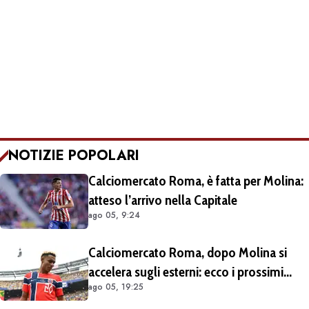
NOTIZIE POPOLARI
Calciomercato Roma, è fatta per Molina:
atteso l’arrivo nella Capitale
ago 05, 9:24
Calciomercato Roma, dopo Molina si
accelera sugli esterni: ecco i prossimi
ago 05, 19:25
obiettivi