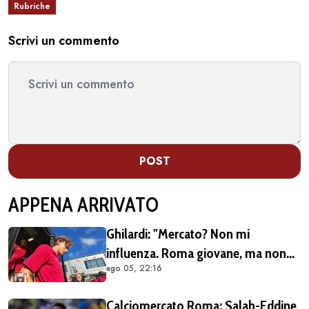
Rubriche
Scrivi un commento
POST
APPENA ARRIVATO
Ghilardi: "Mercato? Non mi
influenza. Roma giovane, ma non
ago 05, 22:16
siamo alle prime armi"
Calciomercato Roma: Salah-Eddine