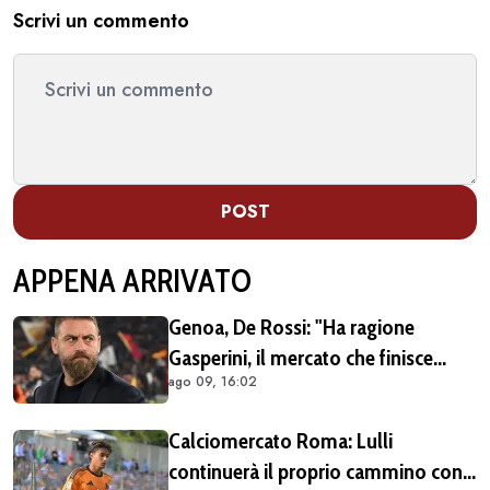
Scrivi un commento
POST
APPENA ARRIVATO
Genoa, De Rossi: "Ha ragione
Gasperini, il mercato che finisce
ago 09, 16:02
dopo l'inizio del campionato è una
cosa stupida"
Calciomercato Roma: Lulli
continuerà il proprio cammino con