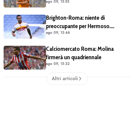
ago 09, 15:55
Gasperini
Brighton-Roma: niente di
preoccupante per Hermoso.
ago 09, 15:46
Spagnolo atteso regolarmente in
gruppo alla ripresa
Calciomercato Roma: Molina
firmerà un quadriennale
ago 09, 15:32
Altri articoli