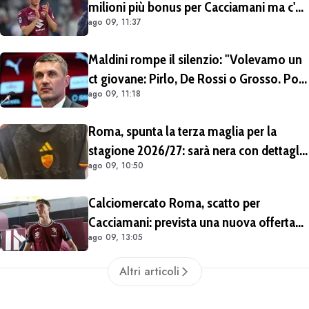
milioni più bonus per Cacciamani ma c'è
ago 09, 11:37
distanza, interesse anche dell'Inter.
Cherubini vicino al Benevento
Maldini rompe il silenzio: "Volevamo un
ct giovane: Pirlo, De Rossi o Grosso. Poi
ago 09, 11:18
Malagò mi ha detto: «Pirlo non si può
prendere, decido io il Ct»"
Roma, spunta la terza maglia per la
stagione 2026/27: sarà nera con dettagli
ago 09, 10:50
giallorossi
Calciomercato Roma, scatto per
Cacciamani: prevista una nuova offerta
ago 09, 13:05
tra oggi e domani
Altri articoli