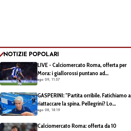
NOTIZIE POPOLARI
LIVE - Calciomercato Roma, offerta per
Mora: i giallorossi puntano ad
ago 09, 11:57
acquistarlo a titolo definitivo.
Operazione voluta da Gasperini
GASPERINI: "Partita orribile. Fatichiamo a
riattaccare la spina. Pellegrini? Lo
ago 08, 18:19
rivedremo in campo tra un mese.
Cessioni? Chiedete al CEO"
Calciomercato Roma: offerta da 10