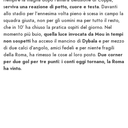
s
erviva una reazione di petto, cuore e testa
. Davanti
allo stadio per l’ennesima volta pieno è scesa in campo la
squadra giusta, non per gli uomini ma per tutto il resto,
che in 10’ ha chiuso la pratica ospiti del giorno. Nel
momento più buio,
quella luce invocata da Mou in tempi
non sospetti
ha acceso il mancino di
Dybala
e per mezzo
di due calci d’angolo, amici fedeli e per niente fragili
della Roma, ha rimesso le cose al loro posto.
Due corner
per due gol per tre punti: i conti oggi tornano, la Roma
ha vinto.