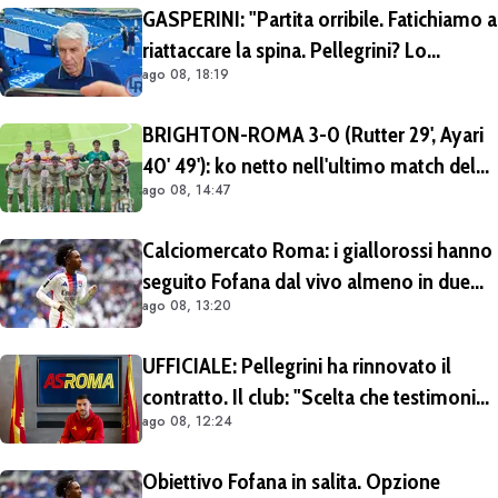
GASPERINI: "Partita orribile. Fatichiamo a
riattaccare la spina. Pellegrini? Lo
ago 08, 18:19
rivedremo in campo tra un mese.
Cessioni? Chiedete al CEO"
BRIGHTON-ROMA 3-0 (Rutter 29', Ayari
40' 49'): ko netto nell'ultimo match del
ago 08, 14:47
tour britannico (FOTO e VIDEO)
Calciomercato Roma: i giallorossi hanno
seguito Fofana dal vivo almeno in due
ago 08, 13:20
occasioni. Costa 40/45 milioni
UFFICIALE: Pellegrini ha rinnovato il
contratto. Il club: "Scelta che testimonia
ago 08, 12:24
condivisione della visione sportiva e dei
valori del progetto romanista"
Obiettivo Fofana in salita. Opzione