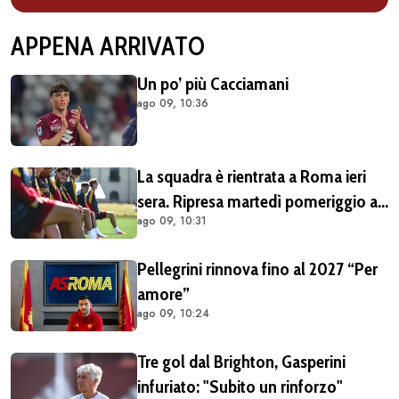
APPENA ARRIVATO
Un po’ più Cacciamani
ago 09, 10:36
La squadra è rientrata a Roma ieri
sera. Ripresa martedì pomeriggio a
ago 09, 10:31
Trigoria
Pellegrini rinnova fino al 2027 “Per
amore”
ago 09, 10:24
Tre gol dal Brighton, Gasperini
infuriato: "Subito un rinforzo"