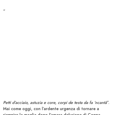
“
Petti d’acciaio, astuzia e core, corpi de testa da fa ‘ncantà
”.
Mai come oggi, con l’ardente urgenza di tornare a
riempire la maglia dopo l’amara delusione di Coppa,