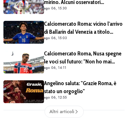
mirino. Alcuni osservatori
ago 06, 15:30
giallorossi presenti nel match di
Champions con il Lione
Calciomercato Roma: vicino l'arrivo
di Ballarin dal Venezia a titolo
ago 06, 15:03
definitivo
Calciomercato Roma, Nusa spegne
le voci sul futuro: "Non ho mai
ago 06, 14:11
chiesto di lasciare il Lipsia. I media
possono scrivere quello che
Angelino saluta: "Grazie Roma, è
vogliono"
stato un orgoglio"
ago 06, 12:55
Altri articoli