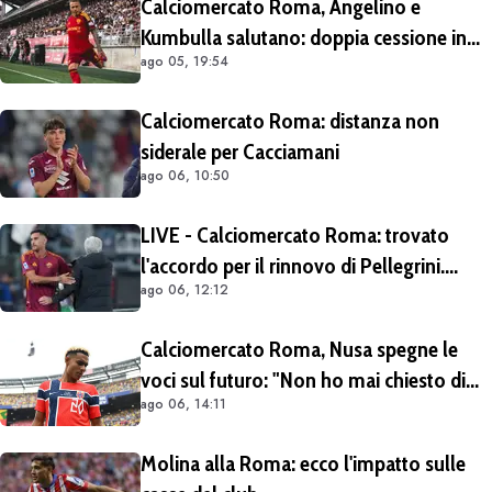
Calciomercato Roma, Angelino e
Kumbulla salutano: doppia cessione in
ago 05, 19:54
Spagna
Calciomercato Roma: distanza non
siderale per Cacciamani
ago 06, 10:50
LIVE - Calciomercato Roma: trovato
l'accordo per il rinnovo di Pellegrini.
ago 06, 12:12
Prolungamento di un solo anno
Calciomercato Roma, Nusa spegne le
voci sul futuro: "Non ho mai chiesto di
ago 06, 14:11
lasciare il Lipsia. I media possono scrivere
quello che vogliono"
Molina alla Roma: ecco l'impatto sulle