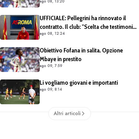
ago 08, 13:20
occasioni. Costa 40/45 milioni
UFFICIALE: Pellegrini ha rinnovato il
contratto. Il club: "Scelta che testimonia
ago 08, 12:24
condivisione della visione sportiva e dei
valori del progetto romanista"
Obiettivo Fofana in salita. Opzione
Mbaye in prestito
ago 09, 7:59
Li vogliamo giovani e importanti
ago 09, 8:14
Altri articoli