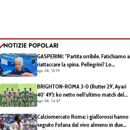
NOTIZIE POPOLARI
GASPERINI: "Partita orribile. Fatichiamo a
riattaccare la spina. Pellegrini? Lo
ago 08, 18:19
rivedremo in campo tra un mese.
Cessioni? Chiedete al CEO"
BRIGHTON-ROMA 3-0 (Rutter 29', Ayari
40' 49'): ko netto nell'ultimo match del
ago 08, 14:47
tour britannico (FOTO e VIDEO)
Calciomercato Roma: i giallorossi hanno
seguito Fofana dal vivo almeno in due