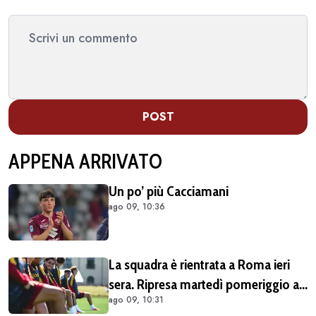
POST
APPENA ARRIVATO
Un po’ più Cacciamani
ago 09, 10:36
La squadra è rientrata a Roma ieri
sera. Ripresa martedì pomeriggio a
ago 09, 10:31
Trigoria