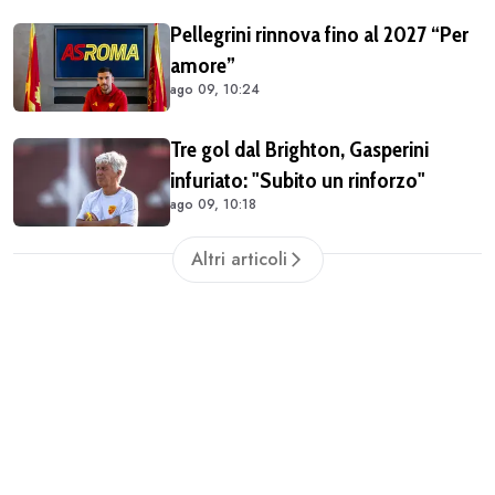
Pellegrini rinnova fino al 2027 “Per
amore”
ago 09, 10:24
Tre gol dal Brighton, Gasperini
infuriato: "Subito un rinforzo"
ago 09, 10:18
Altri articoli