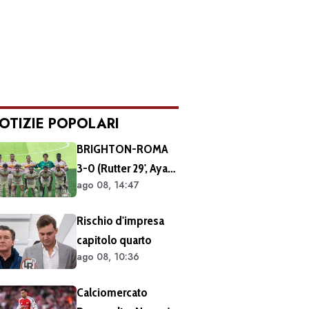
OTIZIE POPOLARI
BRIGHTON-ROMA
3-0 (Rutter 29', Ayari
ago 08, 14:47
40' 49'): ko netto
nell'ultimo match
Rischio d'impresa
del tour britannico
capitolo quarto
(FOTO e VIDEO)
ago 08, 10:36
Calciomercato