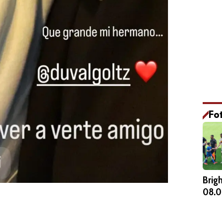
Fo
Brig
08.0