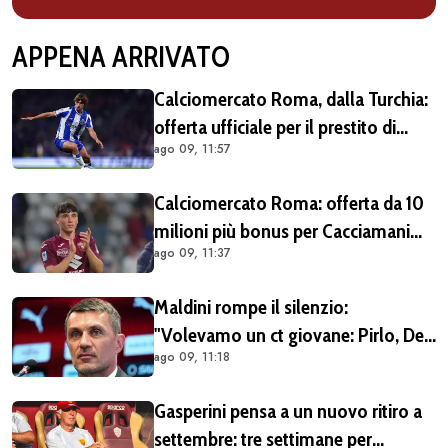
APPENA ARRIVATO
Calciomercato Roma, dalla Turchia:
offerta ufficiale per il prestito di
ago 09, 11:57
Rodrigo Mora del Porto, il
Galatasaray è avanti
Calciomercato Roma: offerta da 10
milioni più bonus per Cacciamani
ago 09, 11:37
ma c'è distanza, interesse anche
dell'Inter. Cherubini vicino al
Maldini rompe il silenzio:
Benevento
"Volevamo un ct giovane: Pirlo, De
ago 09, 11:18
Rossi o Grosso. Poi Malagò mi ha
detto: «Pirlo non si può prendere,
Gasperini pensa a un nuovo ritiro a
decido io il Ct»"
settembre: tre settimane per