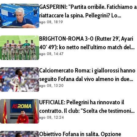
GASPERINI: "Partita orribile. Fatichiamo a
riattaccare la spina. Pellegrini? Lo
ago 08, 18:19
rivedremo in campo tra un mese.
Cessioni? Chiedete al CEO"
BRIGHTON-ROMA 3-0 (Rutter 29', Ayari
40' 49'): ko netto nell'ultimo match del
ago 08, 14:47
tour britannico (FOTO e VIDEO)
Calciomercato Roma: i giallorossi hanno
seguito Fofana dal vivo almeno in due
ago 08, 13:20
occasioni. Costa 40/45 milioni
UFFICIALE: Pellegrini ha rinnovato il
contratto. Il club: "Scelta che testimonia
ago 08, 12:24
condivisione della visione sportiva e dei
valori del progetto romanista"
Obiettivo Fofana in salita. Opzione