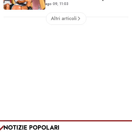
ago 09, 11:03
lavorare durante la sosta
Altri articoli
NOTIZIE POPOLARI