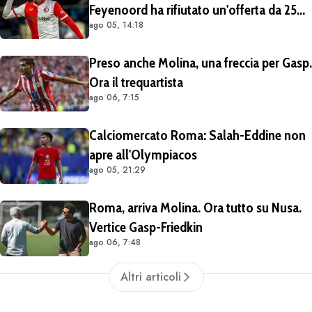
Feyenoord ha rifiutato un'offerta da 25
ago 05, 14:18
milioni di euro più 4 di bonus
Preso anche Molina, una freccia per Gasp.
Ora il trequartista
ago 06, 7:15
Calciomercato Roma: Salah-Eddine non
apre all'Olympiacos
ago 05, 21:29
Roma, arriva Molina. Ora tutto su Nusa.
Vertice Gasp-Friedkin
ago 06, 7:48
Altri articoli