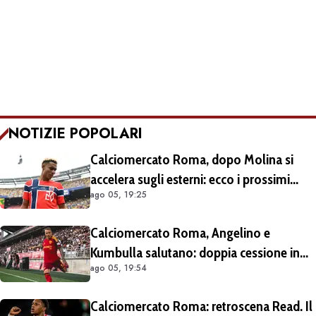
NOTIZIE POPOLARI
Calciomercato Roma, dopo Molina si
accelera sugli esterni: ecco i prossimi
ago 05, 19:25
obiettivi
Calciomercato Roma, Angelino e
Kumbulla salutano: doppia cessione in
ago 05, 19:54
Spagna
Calciomercato Roma: retroscena Read. Il