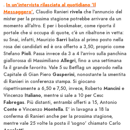
.
In un'intervista rilasciata al quotidiano 'Il
Messaggero'
, Claudio Ranieri
rivela
che l'annuncio del
mister per la prossima stagione potrebbe arrivare da un
momento all'altro. E per i bookmaker, come riporta il
portale che si occupa di quote, c'è un ribaltone in vetta:
su Snai, infatti, Maurizio
Sarri
balza al primo posto nella
rosa dei candidati ed è ora offerto a 3,50, proprio come
Stefano
Pioli
. Passa invece da 3 a 4 l'arrivo sulla panchina
giallorossa di Massimiliano
Allegri
, fino a una settimana
fa il grande favorito. Vale 5 su Betflag un approdo nella
Capitale di Gian Piero
Gasperini
, nonostante la smentita
di Ranieri in conferenza stampa. Si giocano
rispettivamente a 6,50 e 7,50, invece, Roberto
Mancini
e
Vincenzo
Italiano
, mentre si sale a 10 per Cesc
Fabregas
. Più distanti, entrambi offerti a 15, Antonio
Conte
e Vincenzo
Montella
. E' in lavagna a 18 la
conferma di Ranieri anche per la prossima stagione,
mentre vale 25 volte la posta il 'sogno' chiamato Carlo