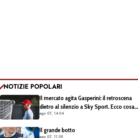
NOTIZIE POPOLARI
Il mercato agita Gasperini: il retroscena
dietro al silenzio a Sky Sport. Ecco cosa
ago 07, 14:04
è emerso dal meeting con la proprietà
Il grande botto
ago 07, 11:39