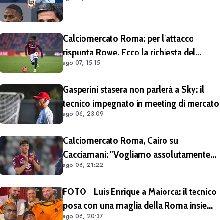
Calciomercato Roma: per l’attacco
rispunta Rowe. Ecco la richiesta del
ago 07, 15:15
Bologna
Gasperini stasera non parlerà a Sky: il
tecnico impegnato in meeting di mercato
ago 06, 23:09
Calciomercato Roma, Cairo su
Cacciamani: "Vogliamo assolutamente
ago 06, 21:22
tenerlo". Distanza tra i club sulla
valutazione del giocatore
FOTO - Luis Enrique a Maiorca: il tecnico
posa con una maglia della Roma insieme
ago 06, 20:37
ai tifosi giallorossi