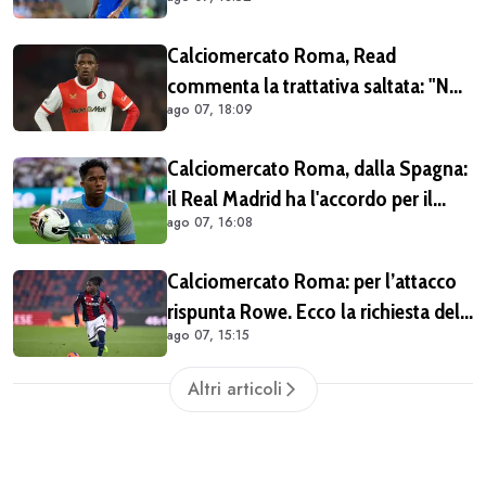
fattibile solo in prestito
Calciomercato Roma, Read
commenta la trattativa saltata: "Non
ago 07, 18:09
dovevo per forza lasciare il
Feyenoord. Giochiamo la
Calciomercato Roma, dalla Spagna:
Champions e ho ancora da imparare
il Real Madrid ha l'accordo per il
qui" (VIDEO)
ago 07, 16:08
prestito di Endrick in Premier League
Calciomercato Roma: per l’attacco
rispunta Rowe. Ecco la richiesta del
ago 07, 15:15
Bologna
Altri articoli