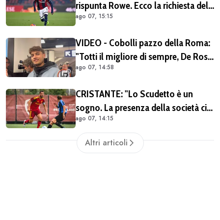
rispunta Rowe. Ecco la richiesta del
ago 07, 15:15
Bologna
VIDEO - Cobolli pazzo della Roma:
"Totti il migliore di sempre, De Rossi
ago 07, 14:58
il miglior centrocampista. È il club
più grande in Italia"
CRISTANTE: "Lo Scudetto è un
sogno. La presenza della società ci
ago 07, 14:15
dà una spinta anche sul mercato"
(VIDEO)
Altri articoli