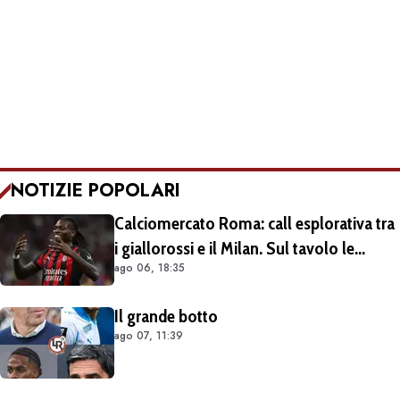
NOTIZIE POPOLARI
Calciomercato Roma: call esplorativa tra
i giallorossi e il Milan. Sul tavolo le
ago 06, 18:35
situazioni di Leao e Soulé
Il grande botto
ago 07, 11:39