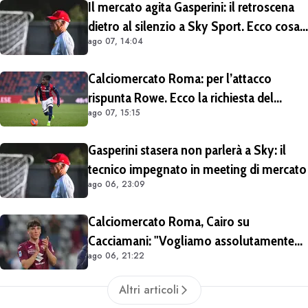
Il mercato agita Gasperini: il retroscena
dietro al silenzio a Sky Sport. Ecco cosa
ago 07, 14:04
è emerso dal meeting con la proprietà
Calciomercato Roma: per l’attacco
rispunta Rowe. Ecco la richiesta del
ago 07, 15:15
Bologna
Gasperini stasera non parlerà a Sky: il
tecnico impegnato in meeting di mercato
ago 06, 23:09
Calciomercato Roma, Cairo su
Cacciamani: "Vogliamo assolutamente
ago 06, 21:22
tenerlo". Distanza tra i club sulla
valutazione del giocatore
Altri articoli