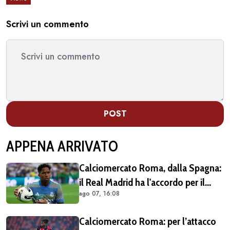
Scrivi un commento
POST
APPENA ARRIVATO
Calciomercato Roma, dalla Spagna:
il Real Madrid ha l'accordo per il
ago 07, 16:08
prestito di Endrick in Premier League
Calciomercato Roma: per l’attacco