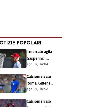
OTIZIE POPOLARI
Il mercato agita
Gasperini: il
ago 07, 14:04
retroscena dietro al
silenzio a Sky Sport.
Calciomercato
Ecco cosa è emerso
Roma, Gittens
dal meeting con la
ago 07, 18:52
nuovo nome per
proprietà
l'attacco:
Calciomercato
operazione fattibile