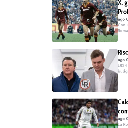
X, 
Pro
ago 0
Con u
Roma 
centr
colle
Ris
ago 0
LR24 
budge
glori
terror
Cal
con
ago 0
La Ro