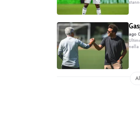
stann
gioca
decid
Gas
ago 0
Ultimo
nella
giorn
e Pel
Al