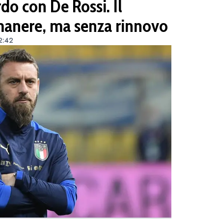
do con De Rossi. Il
manere, ma senza rinnovo
2:42