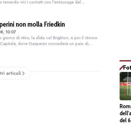
o tenendo vivi i contatti con l'entourage del
tore brasiliano. Nei prossimi giorni il giocatore dovrà
ere il futuro, se confermare la...
perini non molla Friedkin
8, 10:07
 giorno di ritiro, la sfida col Brighton, e poi il ritorno
 Capitale, dove Gasperini concederà un paio di
i di riposo. A Trigoria la squadra riabbraccerà Koné
legrini e anche Moli...
Fo
tri articoli
Roma
dell
del 