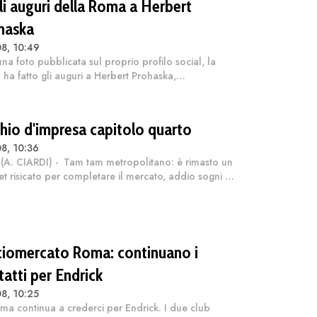
gli auguri della Roma a Herbert
haska
8, 10:49
na foto pubblicata sul proprio profilo social, la
ha fatto gli auguri a Herbert Prohaska,
ocampista, che con la maglia giallorossa ha
zionato 26 presenze e 3 gol. Protagonista nell...
chio d'impresa capitolo quarto
8, 10:36
(A. CIARDI) - Tam tam metropolitano: è rimasto un
t risicato per completare il mercato, addio sogni di
a, finiremo per rimpiangere Zaragoza. Da ieri il
e corre sul filo. E non è...
ciomercato Roma: continuano i
tatti per Endrick
8, 10:25
ma continua a crederci per Endrick. I due club