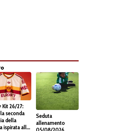
to
 Kit 26/27:
 la seconda
Seduta
ia della
allenamento
 ispirata alla
05/08/2026.