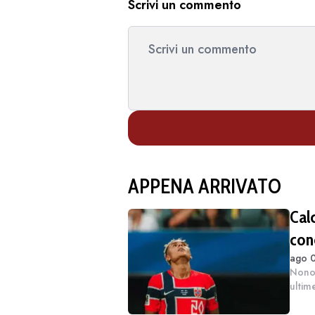
Scrivi un commento
APPENA ARRIVATO
Cal
con
ago 0
calc
Nonos
ultim
Nusa 