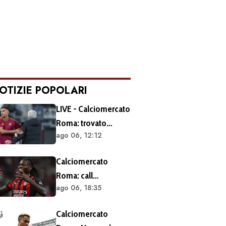
OTIZIE POPOLARI
LIVE - Calciomercato
Roma: trovato
ago 06, 12:12
l'accordo per il
rinnovo di Pellegrini.
Calciomercato
Prolungamento di
Roma: call
un solo anno
ago 06, 18:35
esplorativa tra i
giallorossi e il Milan.
Calciomercato
Sul tavolo le