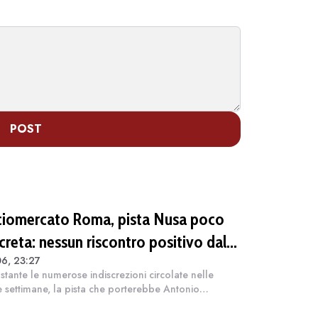
POST
ciomercato Roma, pista Nusa poco
creta: nessun riscontro positivo dal
6, 23:27
iatore né dal Lipsia
tante le numerose indiscrezioni circolate nelle
e settimane, la pista che porterebbe Antonio
alla Roma non presenta al momento elementi di
concretezza. Secondo quanto spiegato da Fabri...