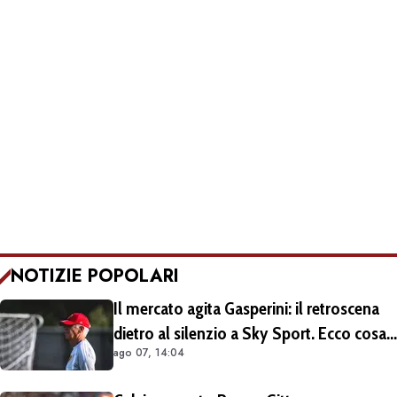
NOTIZIE POPOLARI
Il mercato agita Gasperini: il retroscena
dietro al silenzio a Sky Sport. Ecco cosa
ago 07, 14:04
è emerso dal meeting con la proprietà