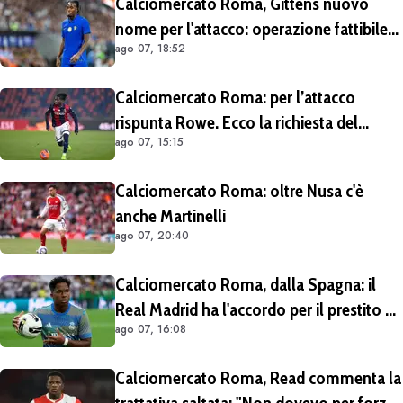
Calciomercato Roma, Gittens nuovo
nome per l'attacco: operazione fattibile
ago 07, 18:52
solo in prestito
Calciomercato Roma: per l’attacco
rispunta Rowe. Ecco la richiesta del
ago 07, 15:15
Bologna
Calciomercato Roma: oltre Nusa c'è
anche Martinelli
ago 07, 20:40
Calciomercato Roma, dalla Spagna: il
Real Madrid ha l'accordo per il prestito di
ago 07, 16:08
Endrick in Premier League
Calciomercato Roma, Read commenta la
trattativa saltata: "Non dovevo per forza