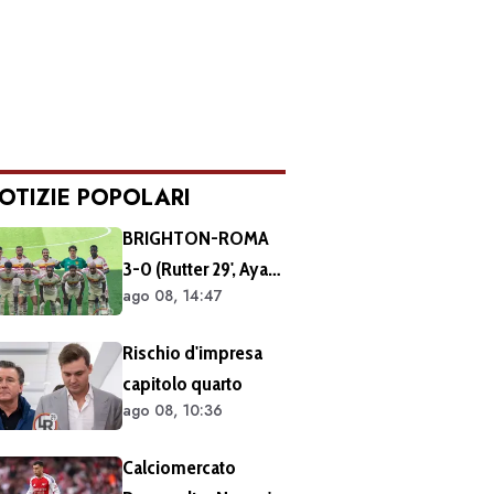
OTIZIE POPOLARI
BRIGHTON-ROMA
3-0 (Rutter 29', Ayari
ago 08, 14:47
40' 49'): ko netto
nell'ultimo match
Rischio d'impresa
del tour britannico
capitolo quarto
(FOTO e VIDEO)
ago 08, 10:36
Calciomercato