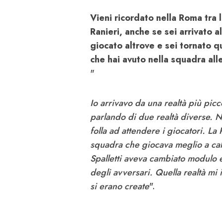
Vieni ricordato nella Roma tra l
Ranieri, anche se sei arrivato 
giocato altrove e sei tornato q
che hai avuto nella squadra all
"
Io arrivavo da una realtà più pic
parlando di due realtà diverse. N
folla ad attendere i giocatori. L
squadra che giocava meglio a calci
Spalletti aveva cambiato modulo 
degli avversari. Quella realtà m
si erano create
".